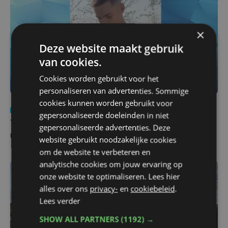
×
Deze website maakt gebruik
van cookies.
Cookies worden gebruikt voor het
personaliseren van advertenties. Sommige
cookies kunnen worden gebruikt voor
Nieuws
do 6 augustus | 21:30
gepersonaliseerde doeleinden in niet
Yaro (19), slachtoffer van vechtpartij, is na
gepersonaliseerde advertenties. Deze
maandenlange coma overleden
website gebruikt noodzakelijke cookies
om de website te verbeteren en
analytische cookies om jouw ervaring op
onze website te optimaliseren. Lees hier
alles over ons
privacy-
en
cookiebeleid
.
Lees verder
SHOW ALL PARTNERS
(1192) →