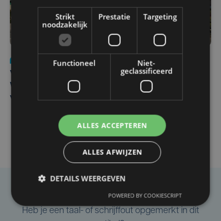
Strikt
Prestatie
Targeting
noodzakelijk
Nieuws
wo 5 augustus | 11:57
Functioneel
Niet-
geclassificeerd
Vier Oostendse gynaecologen versterken dienst in AZ
West, dat ook een nieuwe voltijdse gynaecoloog
verwelkomt
ALLES ACCEPTEREN
ALLES AFWIJZEN
DETAILS WEERGEVEN
Taalfout opgemerkt?
POWERED BY COOKIESCRIPT
Heb je een taal- of schrijffout opgemerkt in dit