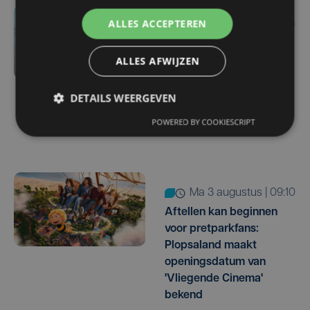
ALLES ACCEPTEREN
ma 3 augustus | 12:09
Strandredders grijpen in
ALLES AFWIJZEN
juli 231 keer in:
"Aanwezigheid maakte
soms letterlijk het
DETAILS WEERGEVEN
verschil tussen leven en
POWERED BY COOKIESCRIPT
dood"
ma 3 augustus | 09:10
Aftellen kan beginnen
voor pretparkfans:
Plopsaland maakt
openingsdatum van
'Vliegende Cinema'
bekend