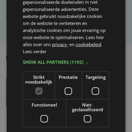
gepersonaliseerde doeleinden in niet
artikel?
gepersonaliseerde advertenties. Deze
website gebruikt noodzakelijke cookies
om de website te verbeteren en
Laat het ons weten
analytische cookies om jouw ervaring op
onze website te optimaliseren. Lees hier
alles over ons
privacy-
en
cookiebeleid
.
Lees verder
Lees ook
SHOW ALL PARTNERS
(1192) →
Strikt
Prestatie
Targeting
noodzakelijk
di 4 augustus | 11:35
Drukte en springtij
zorgen voor pak meer
Functioneel
Niet-
zwerfvuil op strand van
geclassificeerd
Oostende