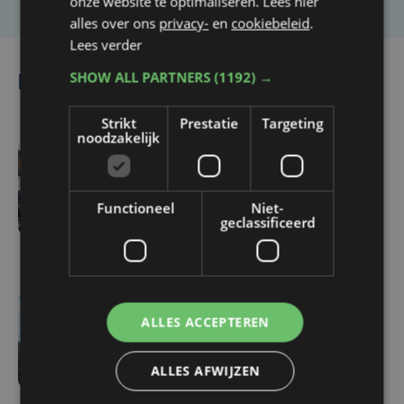
onze website te optimaliseren. Lees hier
alles over ons
privacy-
en
cookiebeleid
.
Lees verder
SHOW ALL PARTNERS
(1192) →
Lees ook
Strikt
Prestatie
Targeting
noodzakelijk
do 2 april | 15:16
Paasfoor in Kortrijk
Functioneel
Niet-
officieel open:
geclassificeerd
kermisplezier tot 19 april
ma 5 mei 2025 | 15:42
ALLES ACCEPTEREN
Paasfoor Kortrijk zit erop:
foorkramers kritisch over
ALLES AFWIJZEN
locatie Broeltorens