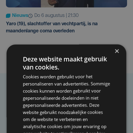
Nieuws
do 6 augustus | 21:30
Yaro (19), slachtoffer van vechtpartij, is na
maandenlange coma overleden
×
Deze website maakt gebruik
van cookies.
Cookies worden gebruikt voor het
personaliseren van advertenties. Sommige
Taalfout opgemerkt?
cookies kunnen worden gebruikt voor
gepersonaliseerde doeleinden in niet
Heb je een taal- of schrijffout opgemerkt in dit
gepersonaliseerde advertenties. Deze
artikel?
website gebruikt noodzakelijke cookies
om de website te verbeteren en
analytische cookies om jouw ervaring op
Laat het ons weten