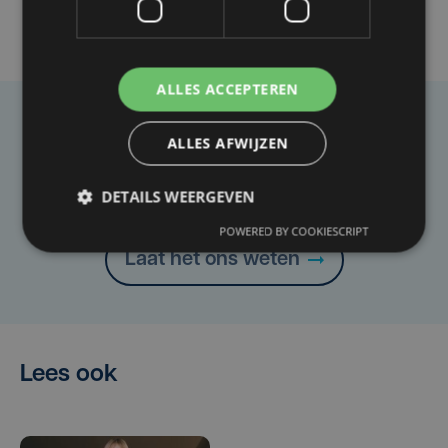
ALLES ACCEPTEREN
Taalfout opgemerkt?
ALLES AFWIJZEN
Heb je een taal- of schrijffout opgemerkt in dit
artikel?
DETAILS WEERGEVEN
POWERED BY COOKIESCRIPT
Laat het ons weten
Lees ook