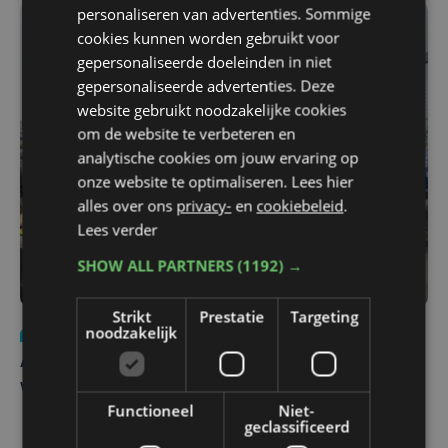
personaliseren van advertenties. Sommige
cookies kunnen worden gebruikt voor
gepersonaliseerde doeleinden in niet
gepersonaliseerde advertenties. Deze
website gebruikt noodzakelijke cookies
om de website te verbeteren en
analytische cookies om jouw ervaring op
onze website te optimaliseren. Lees hier
alles over ons
privacy-
en
cookiebeleid
.
Lees verder
SHOW ALL PARTNERS
(1192) →
Strikt
Prestatie
Targeting
noodzakelijk
Nieuws
do 30 juli | 12:57
Autobestuurster rijdt na foutief manoeuvre tegen
winkelgevel in Ieper
Functioneel
Niet-
geclassificeerd