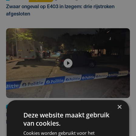
Zwaar ongeval op E403 in Izegem: drie rijstroken
afgesloten
×
Nieuws
di 4 augustus | 09:32
Deze website maakt gebruik
Man en vrouw dood aangetroffen in woning in Sint-
van cookies.
Pieters Brugge
Cookies worden gebruikt voor het