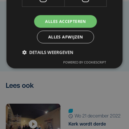
Taalfout opgemerkt?
ALLES ACCEPTEREN
Heb je een taal- of schrijffout opgemerkt in dit
artikel?
ALLES AFWIJZEN
DETAILS WEERGEVEN
Laat het ons weten
POWERED BY COOKIESCRIPT
Lees ook
wo 21 december 2022
Kerk wordt derde