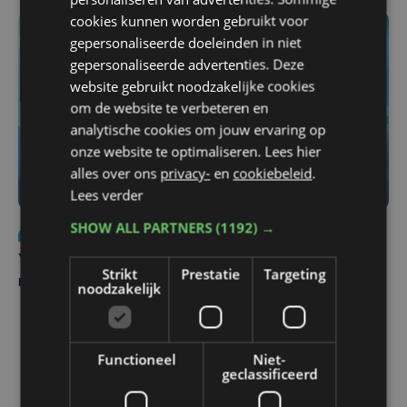
cookies kunnen worden gebruikt voor
gepersonaliseerde doeleinden in niet
gepersonaliseerde advertenties. Deze
website gebruikt noodzakelijke cookies
om de website te verbeteren en
analytische cookies om jouw ervaring op
onze website te optimaliseren. Lees hier
alles over ons
privacy-
en
cookiebeleid
.
Lees verder
SHOW ALL PARTNERS
(1192) →
Nieuws
do 6 augustus | 21:30
Yaro (19), slachtoffer van vechtpartij, is na
Strikt
Prestatie
Targeting
maandenlange coma overleden
noodzakelijk
Functioneel
Niet-
geclassificeerd