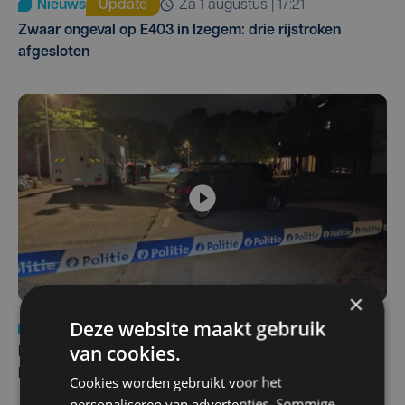
Nieuws
Update
za 1 augustus | 17:21
Zwaar ongeval op E403 in Izegem: drie rijstroken
afgesloten
×
Deze website maakt gebruik
Nieuws
di 4 augustus | 09:32
van cookies.
Man en vrouw dood aangetroffen in woning in Sint-
Pieters Brugge
Cookies worden gebruikt voor het
personaliseren van advertenties. Sommige