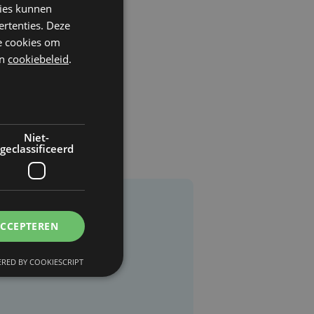
kies kunnen
ertenties. Deze
he cookies om
n
cookiebeleid
.
Niet-
geclassificeerd
ACCEPTEREN
RED BY COOKIESCRIPT