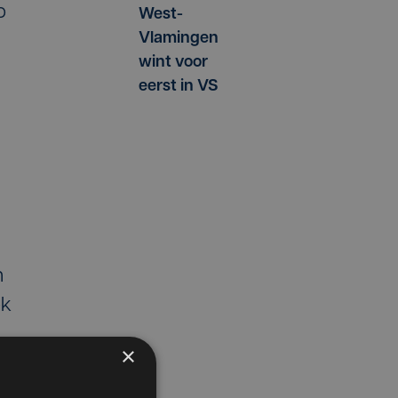
p
West-
Vlamingen
wint voor
eerst in VS
n
ek
×