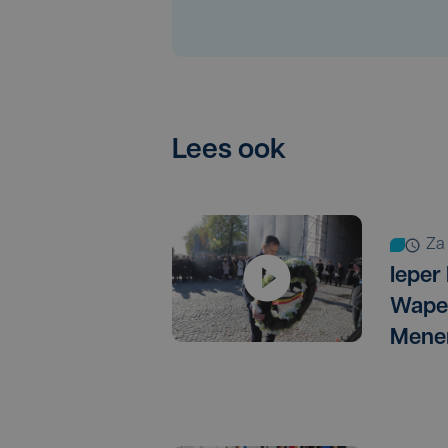
Lees ook
z
Ieper
Wapen
Mene