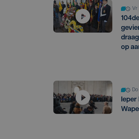
v
104de
gevie
draag
op aa
d
Ieper
Wapen