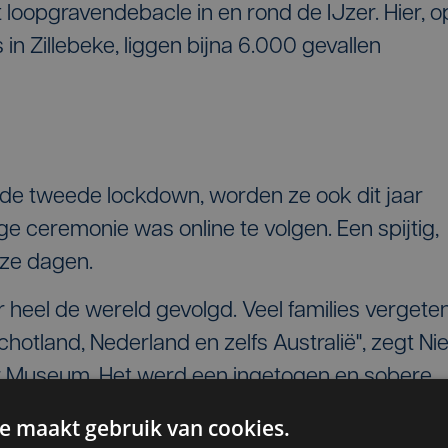
 loopgravendebacle in en rond de IJzer. Hier, o
in Zillebeke, liggen bijna 6.000 gevallen
de tweede lockdown, worden ze ook dit jaar
ge ceremonie was online te volgen. Een spijtig,
eze dagen.
heel de wereld gevolgd. Veel families vergete
Schotland, Nederland en zelfs Australië", zegt Ni
r Museum. Het werd een ingetogen en sobere
uvelde soldaten aan beide kanten van het front.
e maakt gebruik van cookies.