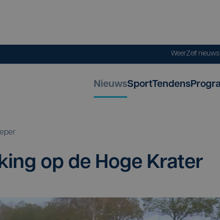
Weer
Zelf nieuw
Nieuws
Sport
Tendens
Progr
Ieper
­king op de Hoge Krater