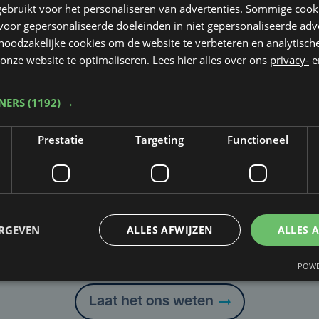
ebruikt voor het personaliseren van advertenties. Sommige coo
oor gepersonaliseerde doeleinden in niet gepersonaliseerde adv
 noodzakelijke cookies om de website te verbeteren en analytisc
onze website te optimaliseren. Lees hier alles over ons
privacy-
e
TNERS
(1192) →
Prestatie
Targeting
Functioneel
ERGEVEN
ALLES AFWIJZEN
ALLES 
Taalfout opgemerkt?
Heb je een taal- of schrijffout opgemerkt in dit artikel?
POWE
Laat het ons weten