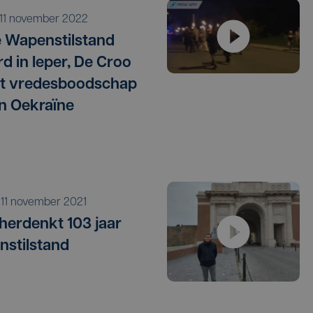
r 11 november 2022
 Wapenstilstand
rd in Ieper, De Croo
t vredesboodschap
n Oekraïne
o 11 november 2021
 herdenkt 103 jaar
stilstand