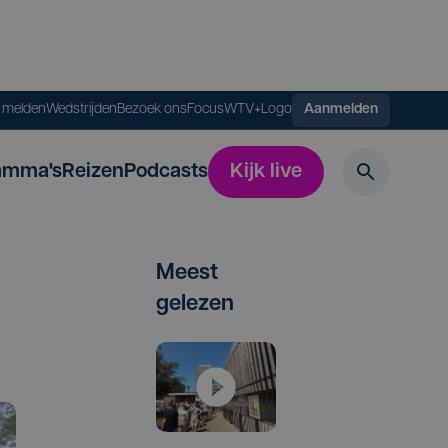
s melden
Wedstrijden
Bezoek ons
FocusWTV+
Logo
Aanmelden
amma's
Reizen
Podcasts
Kijk live
Meest
gelezen