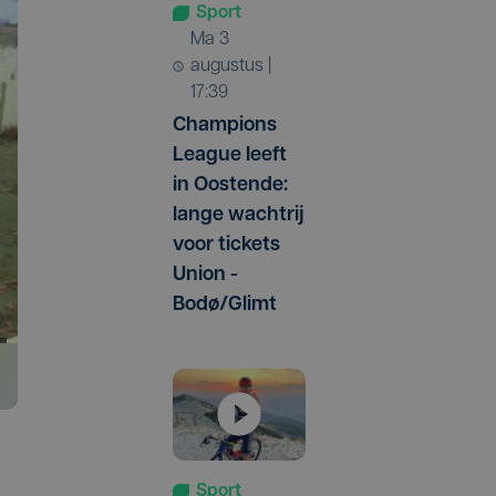
Sport
ma 3
augustus |
17:39
Champions
League leeft
in Oostende:
lange wachtrij
voor tickets
Union -
Bodø/Glimt
Sport