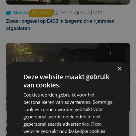
Nieuws
Update
za 1 augustus | 17:21
Zwaar ongeval op E403 in Izegem: drie rijstroken
afgesloten
×
Deze website maakt gebruik
van cookies.
Cookies worden gebruikt voor het
personaliseren van advertenties. Sommige
cookies kunnen worden gebruikt voor
gepersonaliseerde doeleinden in niet
Nieuws
di 4 augustus | 09:32
gepersonaliseerde advertenties. Deze
Man en vrouw dood aangetroffen in woning in Sint-
website gebruikt noodzakelijke cookies