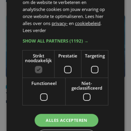
Pieters Brugge
om de website te verbeteren en
analytische cookies om jouw ervaring op
onze website te optimaliseren. Lees hier
alles over ons
privacy-
en
cookiebeleid
.
Lees verder
SHOW ALL PARTNERS
(1192) →
Strikt
Prestatie
Targeting
noodzakelijk
Functioneel
Niet-
Nieuws
do 6 augustus | 21:30
geclassificeerd
Yaro (19), slachtoffer van vechtpartij, is na
maandenlange coma overleden
ALLES ACCEPTEREN