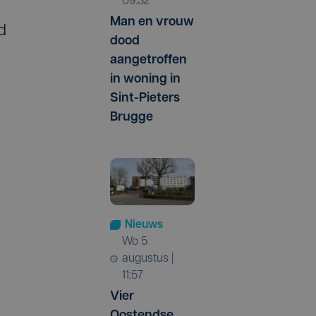
09:32
Man en vrouw
d
dood
aangetroffen
in woning in
Sint-Pieters
Brugge
Nieuws
wo 5
augustus |
11:57
Vier
Oostendse