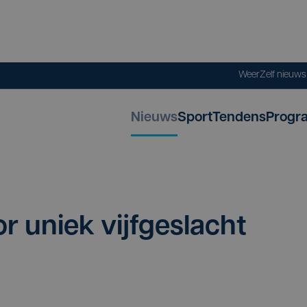
Weer
Zelf nieuw
Nieuws
Sport
Tendens
Progr
 uniek vijf­ge­slacht