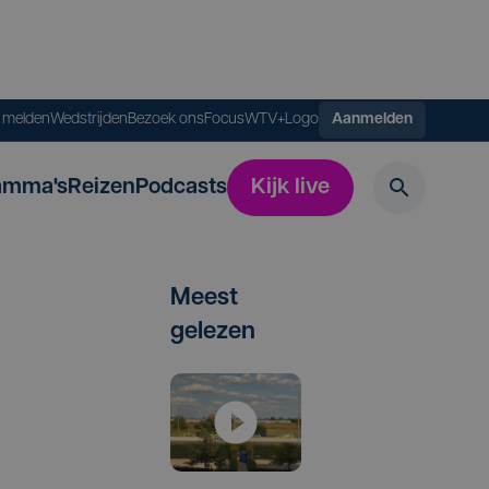
s melden
Wedstrijden
Bezoek ons
FocusWTV+
Logo
Aanmelden
amma's
Reizen
Podcasts
Kijk live
Meest
gelezen