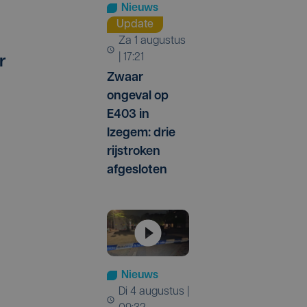
Nieuws
Update
za 1 augustus
| 17:21
r
Zwaar
ongeval op
E403 in
Izegem: drie
rijstroken
afgesloten
Nieuws
di 4 augustus |