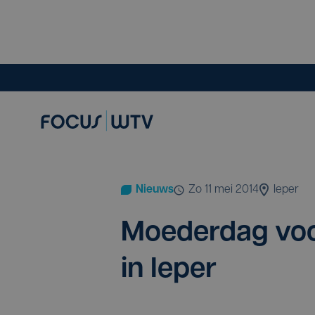
Nieuws
zo 11 mei 2014
Ieper
Moe­der­dag voor
in Ieper