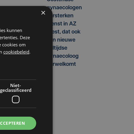
gynaecologen
×
versterken
dienst in AZ
kies kunnen
West, dat ook
ertenties. Deze
een nieuwe
he cookies om
voltijdse
n
cookiebeleid
.
gynaecoloog
verwelkomt
Niet-
geclassificeerd
ACCEPTEREN