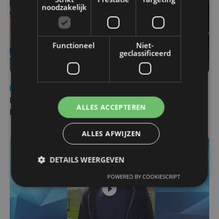
noodzakelijk
Functioneel
Niet-
geclassificeerd
Nieuws
di 4 augustus | 09:32
Man en vrouw dood aangetroffen in woning in Sint-
ALLES ACCEPTEREN
Pieters Brugge
ALLES AFWIJZEN
DETAILS WEERGEVEN
POWERED BY COOKIESCRIPT