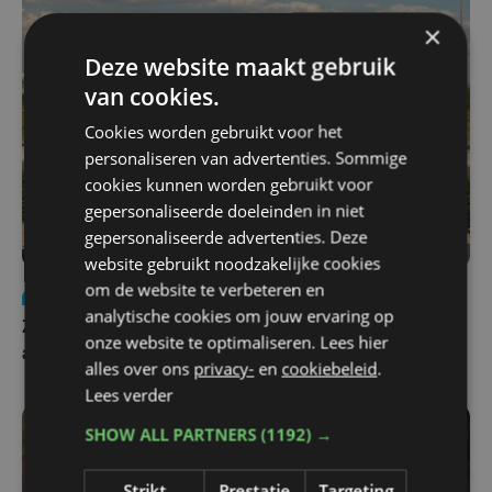
×
Deze website maakt gebruik
van cookies.
Cookies worden gebruikt voor het
personaliseren van advertenties. Sommige
cookies kunnen worden gebruikt voor
gepersonaliseerde doeleinden in niet
gepersonaliseerde advertenties. Deze
website gebruikt noodzakelijke cookies
om de website te verbeteren en
Nieuws
Update
za 1 augustus | 17:21
analytische cookies om jouw ervaring op
Zwaar ongeval op E403 in Izegem: drie rijstroken
onze website te optimaliseren. Lees hier
afgesloten
alles over ons
privacy-
en
cookiebeleid
.
Lees verder
SHOW ALL PARTNERS
(1192) →
Strikt
Prestatie
Targeting