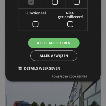
Functioneel
Niet-
geclassificeerd
ALLES ACCEPTEREN
Nieuws
di 4 augustus | 09:32
ALLES AFWIJZEN
Man en vrouw dood aangetroffen in woning in Sint-
Pieters Brugge
DETAILS WEERGEVEN
POWERED BY COOKIESCRIPT