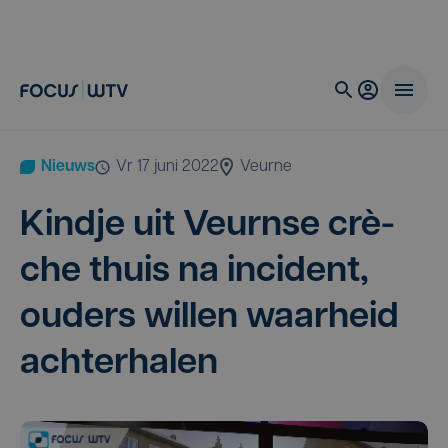
Nieuws
vr 17 juni 2022
Veurne
Kind­je uit Veurn­se crè­
che thuis na inci­dent,
ouders wil­len waar­heid
achterhalen