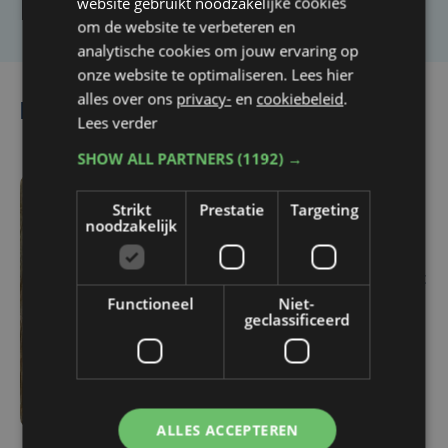
website gebruikt noodzakelijke cookies
om de website te verbeteren en
analytische cookies om jouw ervaring op
onze website te optimaliseren. Lees hier
alles over ons
privacy-
en
cookiebeleid
.
Lees ook
Lees verder
SHOW ALL PARTNERS
(1192) →
vr 1 mei | 09:43
Strikt
Prestatie
Targeting
noodzakelijk
Gratis noodfluitjes in
Brugge: “Eenvoudig
hulpmiddel kan van groot
Functioneel
Niet-
belang zijn”
geclassificeerd
ALLES ACCEPTEREN