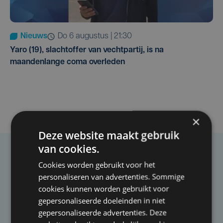
Nieuws
do 6 augustus | 21:30
Yaro (19), slachtoffer van vechtpartij, is na
maandenlange coma overleden
×
Deze website maakt gebruik
van cookies.
Taalfout opgemerkt?
Cookies worden gebruikt voor het
personaliseren van advertenties. Sommige
Heb je een taal- of schrijffout opgemerkt in dit
cookies kunnen worden gebruikt voor
artikel?
gepersonaliseerde doeleinden in niet
gepersonaliseerde advertenties. Deze
Laat het ons weten