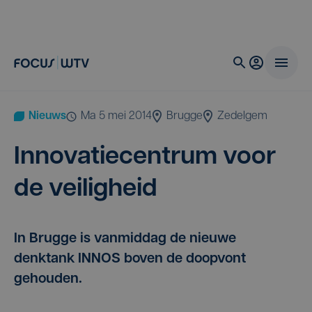
Nieuws
ma 5 mei 2014
Brugge
Zedelgem
Inno­va­tie­cen­trum voor
de veiligheid
In Brugge is vanmiddag de nieuwe
denktank INNOS boven de doopvont
gehouden.