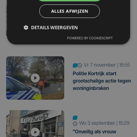
ALLES AFWIJZEN
wo 11 februari | 16:20
KTA Brugge laat 600
DETAILS WEERGEVEN
scholieren proeven van
veiligheidsberoepen
POWERED BY COOKIESCRIPT
vr 7 november | 16:55
Politie Kortrijk start
grootschalige actie tegen
woninginbraken
wo 3 september | 15:29
"Onveilig als vrouw