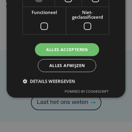
Margot Vanpachtenbeke beklimt zeven keer de Mont
Ventoux
Functioneel
Niet-
geclassificeerd
ALLES ACCEPTEREN
Taalfout opgemerkt?
ALLES AFWIJZEN
Heb je een taal- of schrijffout opgemerkt in dit
DETAILS WEERGEVEN
artikel?
POWERED BY COOKIESCRIPT
Laat het ons weten