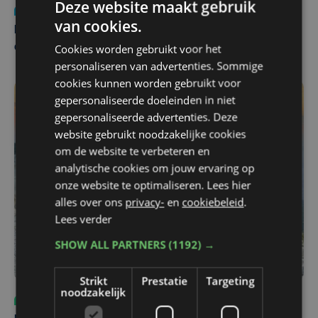
Deze website maakt gebruik
Nieuws
za 1 augustus | 22:36
van cookies.
Belgisch Solar Team met West-Vlamingen wint voor
Cookies worden gebruikt voor het
eerst in VS
personaliseren van advertenties. Sommige
cookies kunnen worden gebruikt voor
gepersonaliseerde doeleinden in niet
gepersonaliseerde advertenties. Deze
website gebruikt noodzakelijke cookies
om de website te verbeteren en
analytische cookies om jouw ervaring op
onze website te optimaliseren. Lees hier
alles over ons
privacy-
en
cookiebeleid
.
Lees verder
SHOW ALL PARTNERS
(1192) →
Strikt
Prestatie
Targeting
noodzakelijk
Sport
do 6 augustus | 10:49