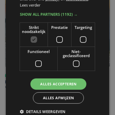
Lees verder
SHOW ALL PARTNERS
(1192) →
Strikt
Prestatie
Targeting
noodzakelijk
Functioneel
Niet-
geclassificeerd
Sport
do 6 augustus | 10:49
Margot Vanpachtenbeke beklimt zeven keer de Mont
ALLES ACCEPTEREN
Ventoux
ALLES AFWIJZEN
DETAILS WEERGEVEN