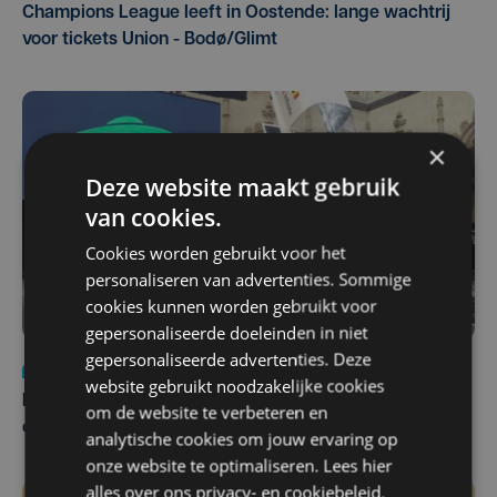
Champions League leeft in Oostende: lange wachtrij
voor tickets Union - Bodø/Glimt
×
Deze website maakt gebruik
van cookies.
Cookies worden gebruikt voor het
personaliseren van advertenties. Sommige
cookies kunnen worden gebruikt voor
gepersonaliseerde doeleinden in niet
gepersonaliseerde advertenties. Deze
Nieuws
za 1 augustus | 22:36
website gebruikt noodzakelijke cookies
Belgisch Solar Team met West-Vlamingen wint voor
om de website te verbeteren en
eerst in VS
analytische cookies om jouw ervaring op
onze website te optimaliseren. Lees hier
alles over ons
privacy-
en
cookiebeleid
.