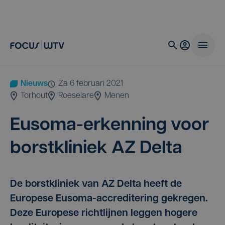
Nieuws
za 6 februari 2021
Torhout
Roeselare
Menen
Eus­oma-erken­ning voor
borst­kli­niek
AZ
Delta
De borstkliniek van AZ Delta heeft de
Europese Eusoma-accreditering gekregen.
Deze Europese richtlijnen leggen hogere