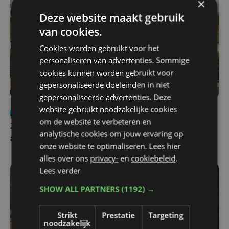
×
Deze website maakt gebruik
van cookies.
Cookies worden gebruikt voor het
personaliseren van advertenties. Sommige
cookies kunnen worden gebruikt voor
gepersonaliseerde doeleinden in niet
gepersonaliseerde advertenties. Deze
website gebruikt noodzakelijke cookies
Nieuws
Update
za 1 augustus | 17:21
om de website te verbeteren en
Zwaar ongeval op E403 in Izegem: drie rijstroken
analytische cookies om jouw ervaring op
afgesloten
onze website te optimaliseren. Lees hier
alles over ons
privacy-
en
cookiebeleid
.
Lees verder
SHOW ALL PARTNERS
(1192) →
Strikt
Prestatie
Targeting
noodzakelijk