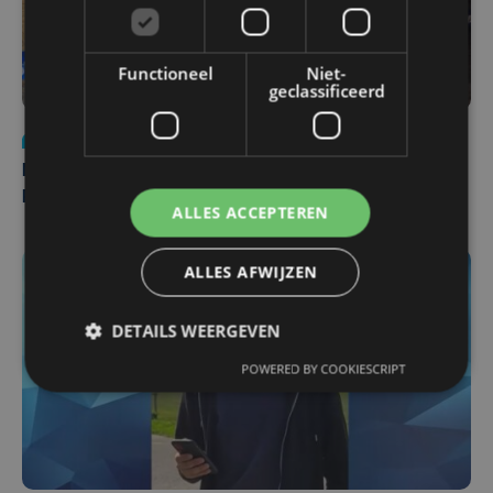
Functioneel
Niet-
geclassificeerd
Nieuws
di 4 augustus | 09:32
Man en vrouw dood aangetroffen in woning in Sint-
Pieters Brugge
ALLES ACCEPTEREN
ALLES AFWIJZEN
DETAILS WEERGEVEN
POWERED BY COOKIESCRIPT