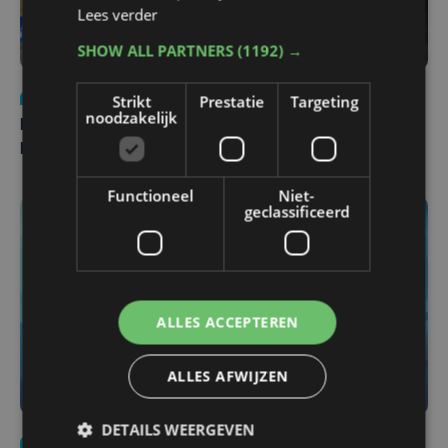
Lees verder
SHOW ALL PARTNERS
(1192) →
Nieuws
di 4 augustus | 09:32
Strikt
Prestatie
Targeting
noodzakelijk
Man en vrouw dood aangetroffen in woning in Sint-
Pieters Brugge
Functioneel
Niet-
geclassificeerd
ALLES ACCEPTEREN
ALLES AFWIJZEN
DETAILS WEERGEVEN
Nieuws
do 6 augustus | 21:30