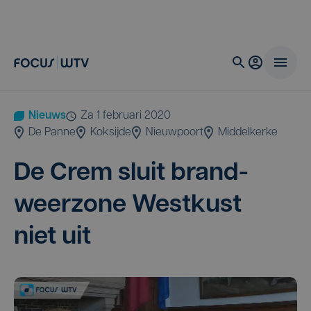
Nieuws
za 1 februari 2020
De Panne
Koksijde
Nieuwpoort
Middelkerke
De Crem sluit brand­
weer­zo­ne West­kust
niet uit