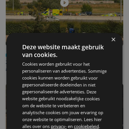
×
Deze website maakt gebruik
van cookies.
Nieuws
Update
za 1 augustus | 17:21
Zwaar ongeval op E403 in Izegem: drie rijstroken
Cookies worden gebruikt voor het
afgesloten
personaliseren van advertenties. Sommige
cookies kunnen worden gebruikt voor
gepersonaliseerde doeleinden in niet
gepersonaliseerde advertenties. Deze
website gebruikt noodzakelijke cookies
om de website te verbeteren en
analytische cookies om jouw ervaring op
onze website te optimaliseren. Lees hier
alles over ons
privacy-
en
cookiebeleid
.