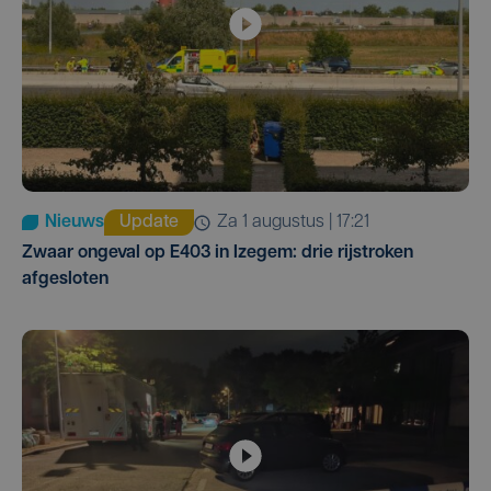
Nieuws
Update
za 1 augustus | 17:21
Zwaar ongeval op E403 in Izegem: drie rijstroken
afgesloten