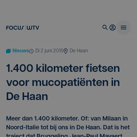
Nieuws
di 2 juni 2015
De Haan
1
.
400
kilo­me­ter fiet­sen
voor muco­pa­ti­ën­ten in
De Haan
Meer dan 1.400 kilometer. Of: van Milaan in
Noord-Italie tot bij ons in De Haan. Dat is het
traject dat Bruggeling Jean-Paul Mayaert