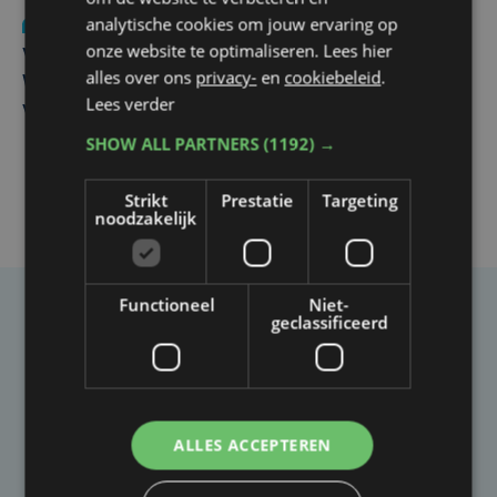
analytische cookies om jouw ervaring op
Nieuws
wo 5 augustus | 11:57
onze website te optimaliseren. Lees hier
Vier Oostendse gynaecologen versterken dienst in AZ
alles over ons
privacy-
en
cookiebeleid
.
West, dat ook een nieuwe voltijdse gynaecoloog
Lees verder
verwelkomt
SHOW ALL PARTNERS
(1192) →
Strikt
Prestatie
Targeting
noodzakelijk
Functioneel
Niet-
geclassificeerd
Taalfout opgemerkt?
Heb je een taal- of schrijffout opgemerkt in dit
artikel?
ALLES ACCEPTEREN
Laat het ons weten