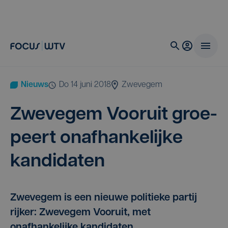
Nieuws
do 14 juni 2018
Zwevegem
Zwe­ve­gem Voor­uit groe­
peert onaf­han­ke­lij­ke
kandidaten
Zwevegem is een nieuwe politieke partij
rijker: Zwevegem Vooruit, met
onafhankelijke kandidaten.