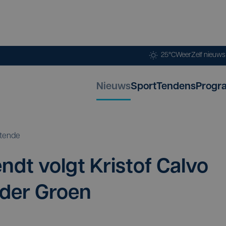
25°C
Weer
Zelf nieuw
Nieuws
Sport
Tendens
Progr
tende
dt volgt Kri­s­tof Cal­vo
ei­der Groen