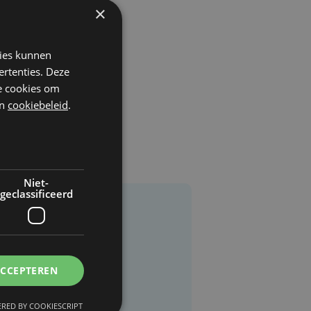
×
kies kunnen
ertenties. Deze
he cookies om
n
cookiebeleid
.
Niet-
geclassificeerd
ACCEPTEREN
RED BY COOKIESCRIPT