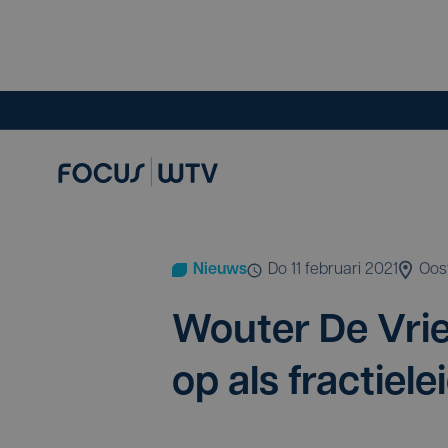
Nieuws
do 11 februari 2021
Oos
Wou­ter De Vrien
op als frac­tie­l