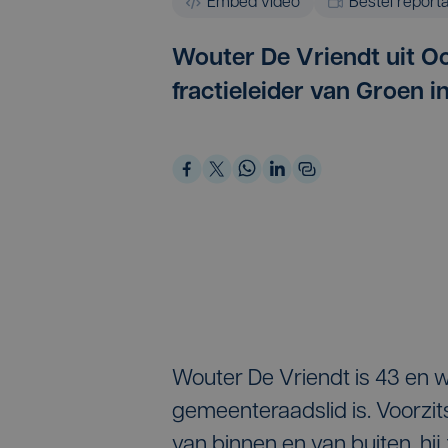
Embed video
Bestel report
Wouter De Vriendt uit Oo
fractieleider van Groen i
Wouter De Vriendt is 43 en w
gemeenteraadslid is. Voorzi
van binnen en van buiten, hij