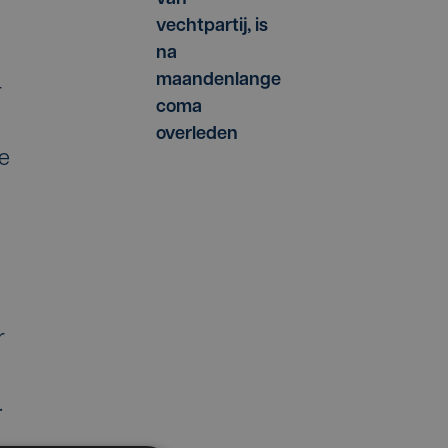
vechtpartij, is
na
maandenlange
r
coma
overleden
se
r
.