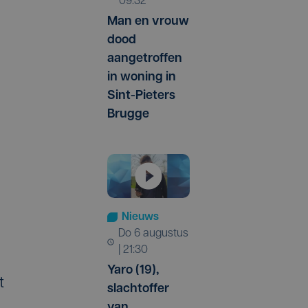
09:32
Man en vrouw
dood
aangetroffen
in woning in
Sint-Pieters
Brugge
Nieuws
do 6 augustus
| 21:30
Yaro (19),
t
slachtoffer
van