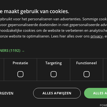
e maakt gebruik van cookies.
ebruikt voor het personaliseren van advertenties. Sommige coo
oor gepersonaliseerde doeleinden in niet gepersonaliseerde adv
 noodzakelijke cookies om de website te verbeteren en analytisc
onze website te optimaliseren. Lees hier alles over ons
privacy-
e
TNERS
(1192) →
Prestatie
Targeting
Functioneel
Taalfout opgemerkt?
Heb je een taal- of schrijffout opgemerkt in dit artikel?
ERGEVEN
ALLES AFWIJZEN
ALLES 
Laat het ons weten
POWE