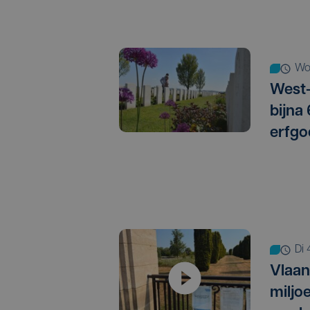
w
West-
bijna
erfgo
d
Vlaan
miljo