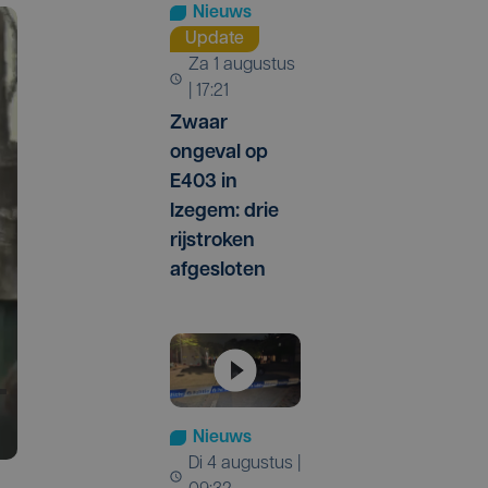
Nieuws
Update
za 1 augustus
| 17:21
Zwaar
ongeval op
E403 in
Izegem: drie
rijstroken
afgesloten
Nieuws
di 4 augustus |