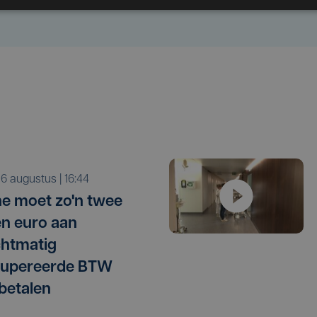
o 6 augustus | 16:44
e moet zo'n twee
en euro aan
htmatig
cupereerde BTW
betalen