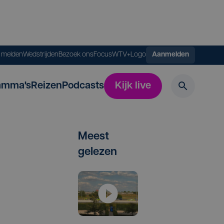
s melden
Wedstrijden
Bezoek ons
FocusWTV+
Logo
Aanmelden
amma's
Reizen
Podcasts
Kijk live
Meest
gelezen