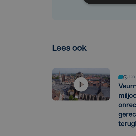
Lees ook
d
Veurn
miljo
onrec
gere
terug