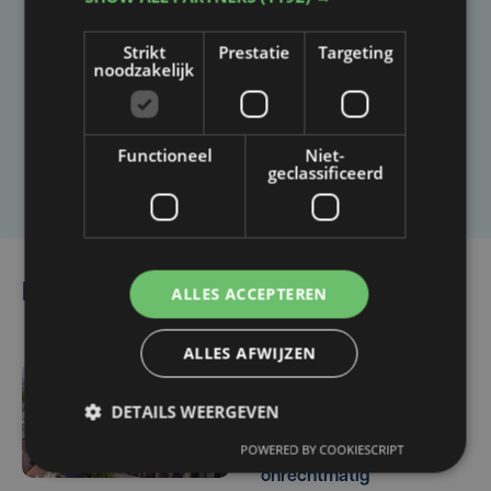
Taalfout opgemerkt?
Strikt
Prestatie
Targeting
Heb je een taal- of schrijffout opgemerkt in dit
noodzakelijk
artikel?
Functioneel
Niet-
Laat het ons weten
geclassificeerd
Lees ook
ALLES ACCEPTEREN
ALLES AFWIJZEN
2 uur geleden
DETAILS WEERGEVEN
Veurne moet zo'n twee
POWERED BY COOKIESCRIPT
miljoen euro aan
onrechtmatig