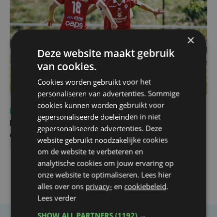
×
Deze website maakt gebruik
van cookies.
Cookies worden gebruikt voor het
personaliseren van advertenties. Sommige
cookies kunnen worden gebruikt voor
Sport
vr 31 juli | 12:46
gepersonaliseerde doeleinden in niet
Net voor kraker tegen Essevee: match van KV Kortrijk
gepersonaliseerde advertenties. Deze
op Anderlecht uitgesteld door Europees voetbal
website gebruikt noodzakelijke cookies
om de website te verbeteren en
analytische cookies om jouw ervaring op
onze website te optimaliseren. Lees hier
alles over ons
privacy-
en
cookiebeleid
.
Lees verder
SHOW ALL PARTNERS
(1192) →