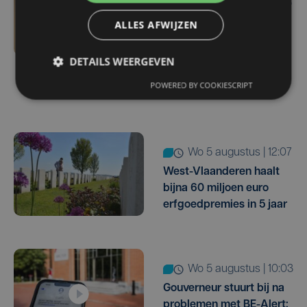
wo 5 augustus | 16:55
Geen plaats in de
ALLES AFWIJZEN
jeugdopvang? Steeds
meer kinderen belanden
DETAILS WEERGEVEN
dan eerst in het
POWERED BY COOKIESCRIPT
ziekenhuis
wo 5 augustus | 12:07
West-Vlaanderen haalt
bijna 60 miljoen euro
erfgoedpremies in 5 jaar
wo 5 augustus | 10:03
Gouverneur stuurt bij na
problemen met BE-Alert: