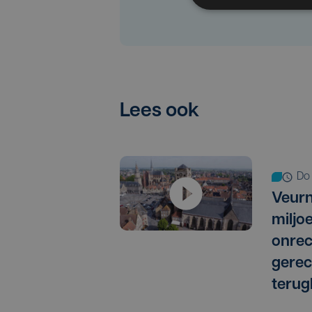
Lees ook
d
Veurn
miljo
onrec
gere
terug