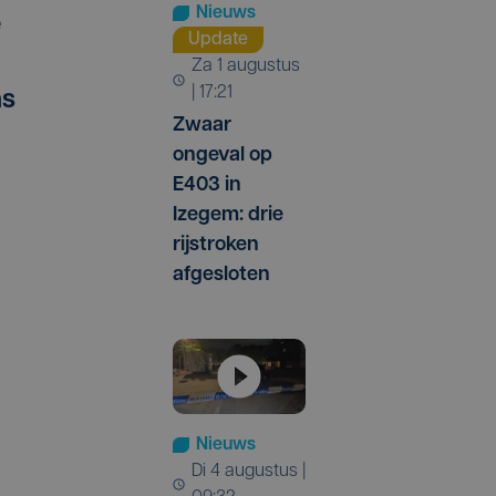
Nieuws
e
Update
za 1 augustus
| 17:21
ns
Zwaar
ongeval op
E403 in
Izegem: drie
rijstroken
afgesloten
Nieuws
di 4 augustus |