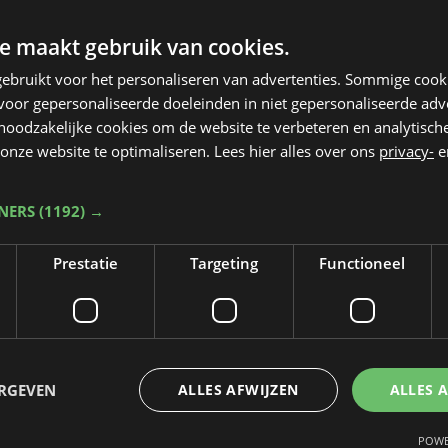
e maakt gebruik van cookies.
ebruikt voor het personaliseren van advertenties. Sommige coo
oor gepersonaliseerde doeleinden in niet gepersonaliseerde adv
 noodzakelijke cookies om de website te verbeteren en analytisc
onze website te optimaliseren. Lees hier alles over ons
privacy-
e
TNERS
(1192) →
Prestatie
Targeting
Functioneel
Taalfout opgemerkt?
Heb je een taal- of schrijffout opgemerkt in dit artikel?
ERGEVEN
ALLES AFWIJZEN
ALLES 
Laat het ons weten
POWE