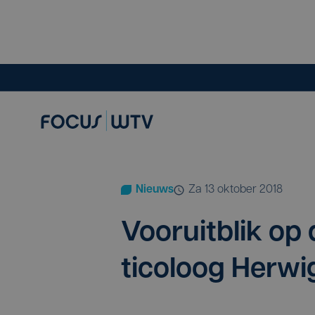
Nieuws
za 13 oktober 2018
Voor­uit­blik op 
ti­co­loog Her­