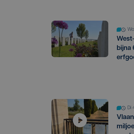
w
West-
bijna
erfgo
d
Vlaan
miljo