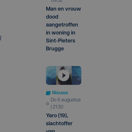
09:32
Man en vrouw
dood
aangetroffen
in woning in
l
Sint-Pieters
Brugge
Nieuws
do 6 augustus
| 21:30
Yaro (19),
slachtoffer
van