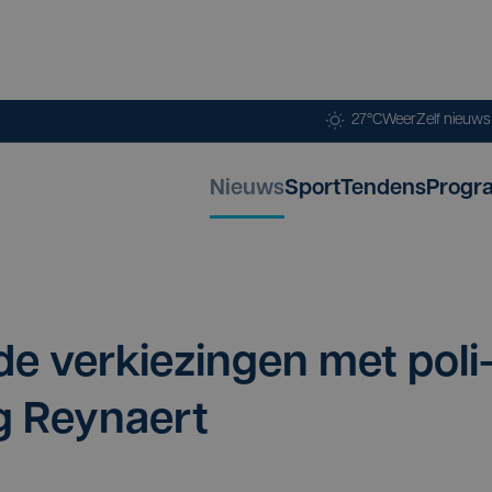
27°C
Weer
Zelf nieuw
Nieuws
Sport
Tendens
Progr
de ver­kie­zin­gen met poli
wig Reynaert