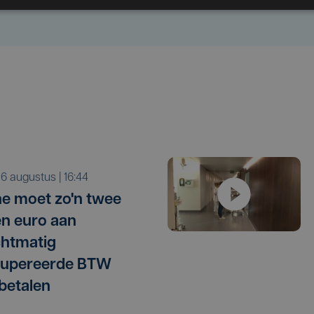
o 6 augustus | 16:44
e moet zo'n twee
en euro aan
htmatig
cupereerde BTW
betalen