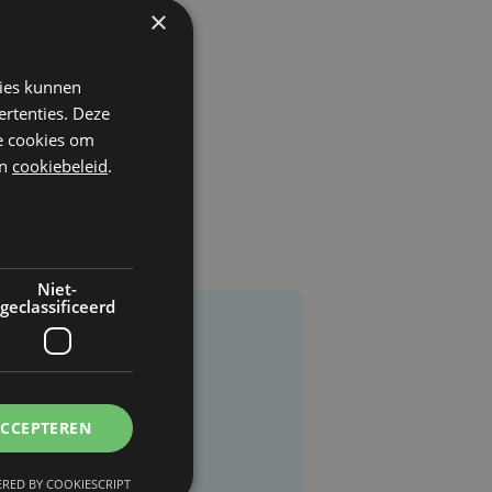
×
kies kunnen
ertenties. Deze
he cookies om
n
cookiebeleid
.
Niet-
geclassificeerd
ACCEPTEREN
RED BY COOKIESCRIPT