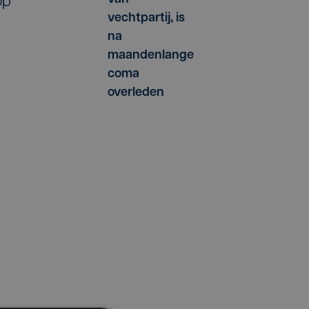
op
vechtpartij, is
na
maandenlange
coma
overleden