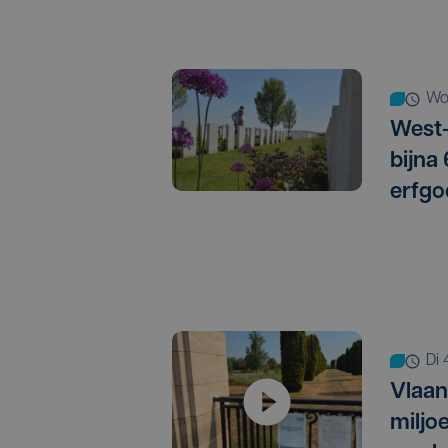
w
West-
bijna
erfgo
d
Vlaan
miljo