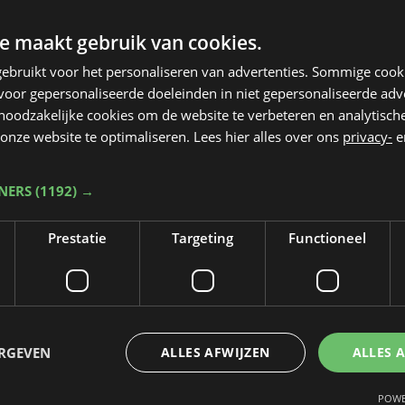
e maakt gebruik van cookies.
ebruikt voor het personaliseren van advertenties. Sommige coo
oor gepersonaliseerde doeleinden in niet gepersonaliseerde adv
 noodzakelijke cookies om de website te verbeteren en analytisc
onze website te optimaliseren. Lees hier alles over ons
privacy-
e
TNERS
(1192) →
Prestatie
Targeting
Functioneel
Taalfout opgemerkt?
Heb je een taal- of schrijffout opgemerkt in dit artikel?
ERGEVEN
ALLES AFWIJZEN
ALLES 
Laat het ons weten
POWE