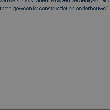
n de Kortrijkzanen te blijven verdedigen. Dit 
twee gewoon is: constructief en onderbouwd.”