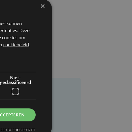
×
kies kunnen
ertenties. Deze
he cookies om
n
cookiebeleid
.
Niet-
geclassificeerd
ACCEPTEREN
RED BY COOKIESCRIPT