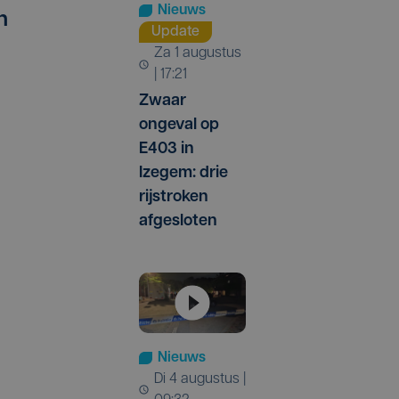
Nieuws
n
Update
za 1 augustus
| 17:21
Zwaar
ongeval op
E403 in
Izegem: drie
rijstroken
afgesloten
Nieuws
di 4 augustus |