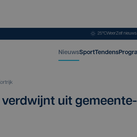
25°C
Weer
Zelf nieuw
Nieuws
Sport
Tendens
Progr
ortrijk
ver­dwijnt uit gemeen­te­