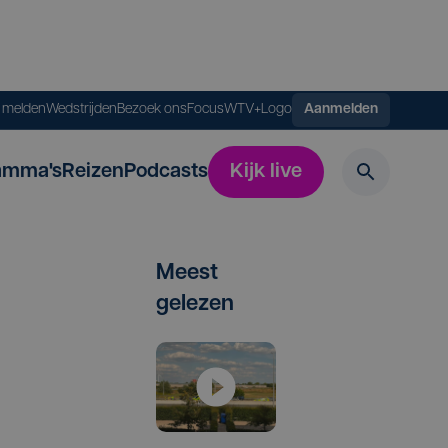
s melden
Wedstrijden
Bezoek ons
FocusWTV+
Logo
Aanmelden
amma's
Reizen
Podcasts
Kijk live
Meest
gelezen