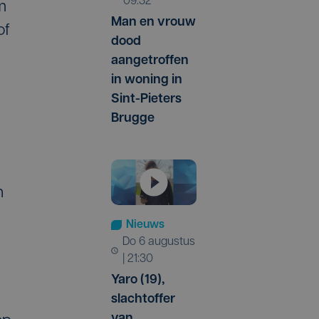
09:32
m
Man en vrouw
of
dood
aangetroffen
in woning in
Sint-Pieters
Brugge
n
Nieuws
do 6 augustus
| 21:30
Yaro (19),
slachtoffer
van