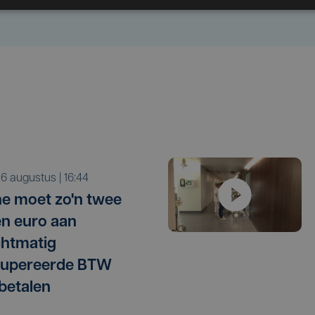
o 6 augustus | 16:44
e moet zo'n twee
en euro aan
htmatig
cupereerde BTW
betalen