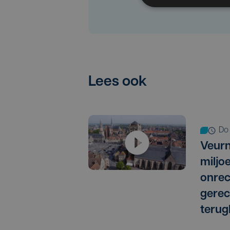
Lees ook
d
Veurn
miljo
onrec
gere
terug