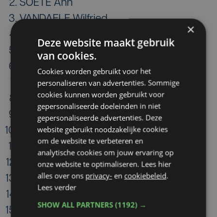
SOETE Ann
VANDAELE Wilfried
×
RONSE Axel
Deze website maakt gebruik
COUDYSER Cathy
van cookies.
ANSEEUW Björn
Cookies worden gebruikt voor het
GODDERIS-T'JONCK Danielle
personaliseren van advertenties. Sommige
cookies kunnen worden gebruikt voor
VANDENBULCKE Sigrid
gepersonaliseerde doeleinden in niet
DE BRABANDER Ellen
gepersonaliseerde advertenties. Deze
website gebruikt noodzakelijke cookies
VANDENBROEKE Heidi
om de website te verbeteren en
COUPILLIE Koen
analytische cookies om jouw ervaring op
VANHEE Machteld
onze website te optimaliseren. Lees hier
alles over ons
privacy-
en
cookiebeleid
.
RYDE Eva
Lees verder
SEYNNAEVE Arnold
SHOW ALL PARTNERS
(1192) →
VAN TIEGHEM Geert