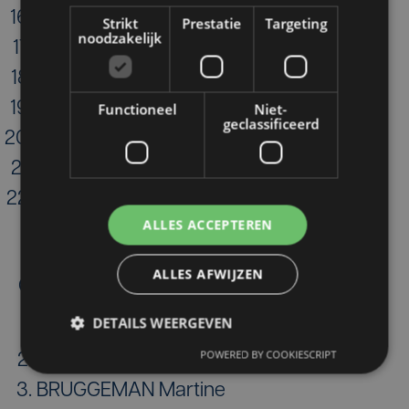
ROMMEL Siska
Strikt
Prestatie
Targeting
noodzakelijk
KESTELOOT Dirk
ADAMS Carla
DELOOF Bram
Functioneel
Niet-
geclassificeerd
DESOETE Isabel
ROLLEZ Johan
PILLAERT Kristof
ALLES ACCEPTEREN
ALLES AFWIJZEN
Opvolgers
DETAILS WEERGEVEN
MAERTENS Bert
POWERED BY COOKIESCRIPT
DETAVERNIER Kelly
BRUGGEMAN Martine