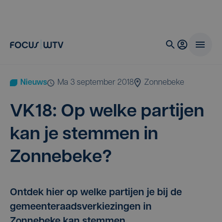
Nieuws
ma 3 september 2018
Zonnebeke
VK
18
: Op wel­ke par­tij­en
kan je stem­men in
Zonnebeke?
Ontdek hier op welke partijen je bij de
gemeenteraadsverkiezingen in
Zonnebeke kan stemmen.