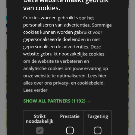
van cookies.
Cookies worden gebruikt voor het
Nieuws
za 1 augustus | 22:36
personaliseren van advertenties. Sommige
Belgisch Solar Team met West-Vlamingen wint voor
cookies kunnen worden gebruikt voor
eerst in VS
gepersonaliseerde doeleinden in niet
gepersonaliseerde advertenties. Deze
website gebruikt noodzakelijke cookies
om de website te verbeteren en
analytische cookies om jouw ervaring op
onze website te optimaliseren. Lees hier
alles over ons
privacy-
en
cookiebeleid
.
Lees verder
SHOW ALL PARTNERS
(1192) →
Strikt
Prestatie
Targeting
noodzakelijk