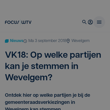
Nieuws
ma 3 september 2018
Wevelgem
VK
18
: Op wel­ke par­tij­en
kan je stem­men in
Wevelgem?
Ontdek hier op welke partijen je bij de
gemeenteraadsverkiezingen in
Wevelgem kan stemmen.