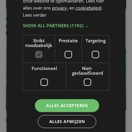
onze website te optimaliseren. Lees hier
alles over ons
privacy-
en
cookiebeleid
.
Lees verder
Nieuws
di 4 augustus | 09:32
SHOW ALL PARTNERS
(1192) →
Man en vrouw dood aangetroffen in woning in Sint-
Pieters Brugge
Strikt
Prestatie
Targeting
noodzakelijk
Functioneel
Niet-
geclassificeerd
ALLES ACCEPTEREN
Nieuws
do 6 augustus | 21:30
ALLES AFWIJZEN
Yaro (19), slachtoffer van vechtpartij, is na