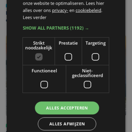
onze website te optimaliseren. Lees hier
Nieuws
za 1 augustus | 22:36
alles over ons
privacy-
en
cookiebeleid
.
Belgisch Solar Team met West-Vlamingen wint voor
Lees verder
eerst in VS
SHOW ALL PARTNERS
(1192) →
Strikt
Prestatie
Targeting
noodzakelijk
Functioneel
Niet-
geclassificeerd
ALLES ACCEPTEREN
ALLES AFWIJZEN
Sport
do 6 augustus | 10:49