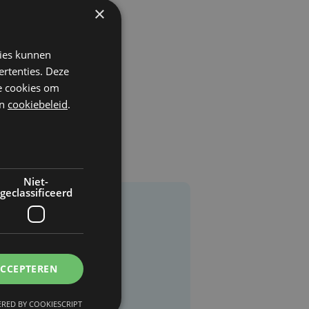
×
kies kunnen
ertenties. Deze
he cookies om
n
cookiebeleid
.
Niet-
geclassificeerd
ACCEPTEREN
RED BY COOKIESCRIPT