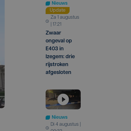
Nieuws
Update
za 1 augustus
| 17:21
Zwaar
ongeval op
E403 in
Izegem: drie
rijstroken
afgesloten
Nieuws
di 4 augustus |