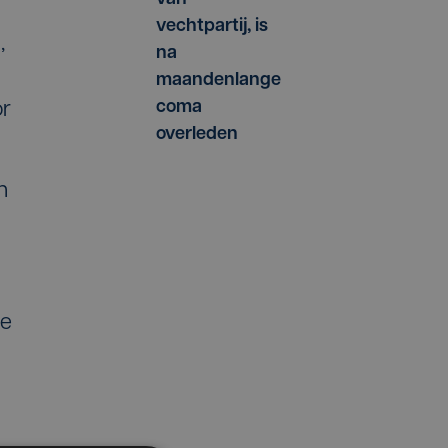
vechtpartij, is
,
na
maandenlange
coma
or
overleden
n
de