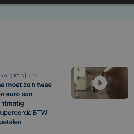
o 6 augustus | 16:44
e moet zo'n twee
en euro aan
htmatig
cupereerde BTW
betalen