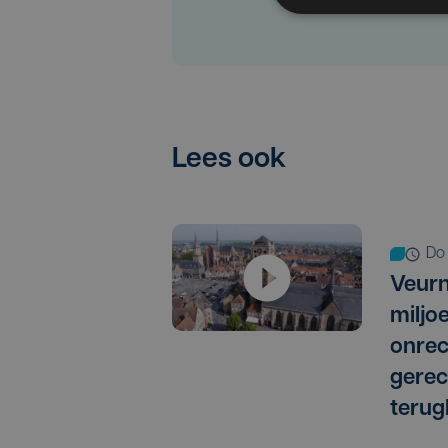
Lees ook
d
Veurn
miljo
onrec
gere
terug