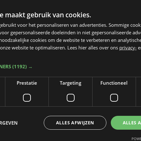
e maakt gebruik van cookies.
018
ebruikt voor het personaliseren van advertenties. Sommige coo
oor gepersonaliseerde doeleinden in niet gepersonaliseerde adv
 noodzakelijke cookies om de website te verbeteren en analytisc
onze website te optimaliseren. Lees hier alles over ons
privacy-
e
TNERS
(1192) →
Prestatie
Targeting
Functioneel
Taalfout opgemerkt?
Heb je een taal- of schrijffout opgemerkt in dit artikel?
ERGEVEN
ALLES AFWIJZEN
ALLES 
Laat het ons weten
POWE