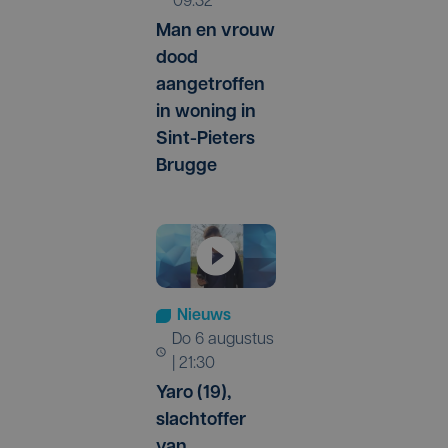
09:32
Man en vrouw
dood
aangetroffen
in woning in
Sint-Pieters
Brugge
Nieuws
do 6 augustus
| 21:30
Yaro (19),
slachtoffer
van