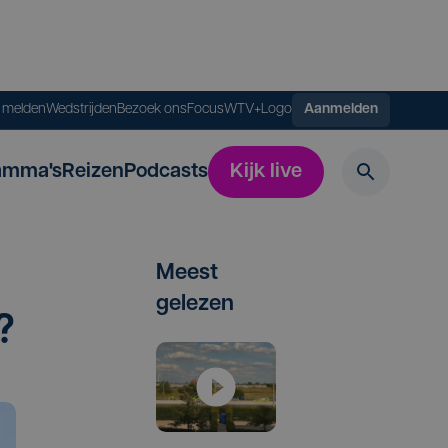
s melden
Wedstrijden
Bezoek ons
FocusWTV+
Logo
Aanmelden
amma's
Reizen
Podcasts
Kijk live
Meest
gelezen
?