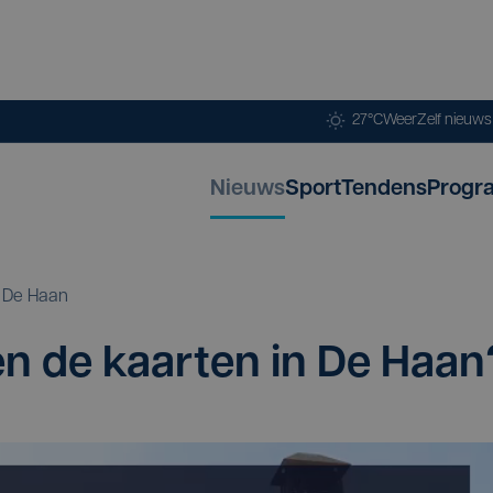
27°C
Weer
Zelf nieuw
Nieuws
Sport
Tendens
Progr
De Haan
gen de kaar­ten in De Haan