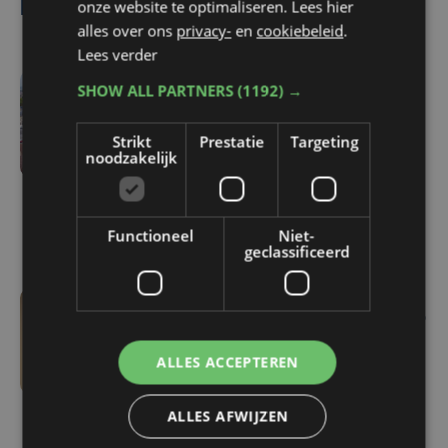
onze website te optimaliseren. Lees hier
Lees ook
alles over ons
privacy-
en
cookiebeleid
.
Lees verder
SHOW ALL PARTNERS
(1192) →
1 uur geleden
Veurne moet zo'n twee
Strikt
Prestatie
Targeting
miljoen euro aan
noodzakelijk
onrechtmatig
gerecupereerde BTW
terugbetalen
Functioneel
Niet-
geclassificeerd
wo 5 augustus | 16:55
Geen plaats in de
ALLES ACCEPTEREN
jeugdopvang? Steeds
meer kinderen belanden
ALLES AFWIJZEN
dan eerst in het
ziekenhuis