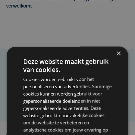
verwelkomt
×
Deze website maakt gebruik
Taalfout opgemerkt?
van cookies.
Heb je een taal- of schrijffout opgemerkt in dit
Cookies worden gebruikt voor het
artikel?
personaliseren van advertenties. Sommige
cookies kunnen worden gebruikt voor
gepersonaliseerde doeleinden in niet
Laat het ons weten
gepersonaliseerde advertenties. Deze
website gebruikt noodzakelijke cookies
om de website te verbeteren en
analytische cookies om jouw ervaring op