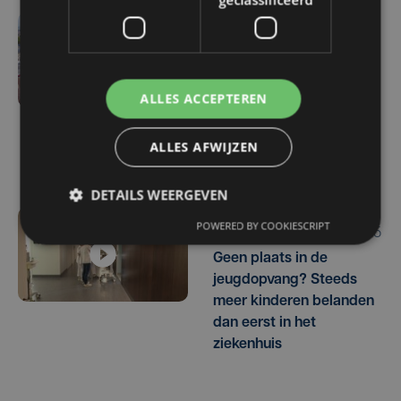
5 uur geleden
Veurne moet zo'n twee
miljoen euro aan
ALLES ACCEPTEREN
onrechtmatig
gerecupereerde BTW
ALLES AFWIJZEN
terugbetalen
DETAILS WEERGEVEN
POWERED BY COOKIESCRIPT
wo 5 augustus | 16:55
Geen plaats in de
jeugdopvang? Steeds
meer kinderen belanden
dan eerst in het
ziekenhuis