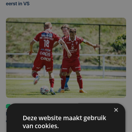
eerst in VS
Sport
vr 31 juli | 12:46
×
Net voor kraker tegen Essevee: match van KV Kortrijk
Deze website maakt gebruik
op Anderlecht uitgesteld door Europees voetbal
van cookies.