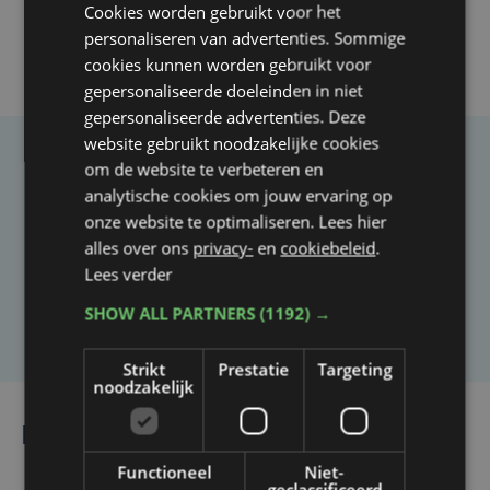
Cookies worden gebruikt voor het
personaliseren van advertenties. Sommige
cookies kunnen worden gebruikt voor
gepersonaliseerde doeleinden in niet
gepersonaliseerde advertenties. Deze
website gebruikt noodzakelijke cookies
om de website te verbeteren en
Taalfout opgemerkt?
analytische cookies om jouw ervaring op
Heb je een taal- of schrijffout opgemerkt in dit
onze website te optimaliseren. Lees hier
artikel?
alles over ons
privacy-
en
cookiebeleid
.
Lees verder
Laat het ons weten
SHOW ALL PARTNERS
(1192) →
Strikt
Prestatie
Targeting
noodzakelijk
Lees ook
Functioneel
Niet-
geclassificeerd