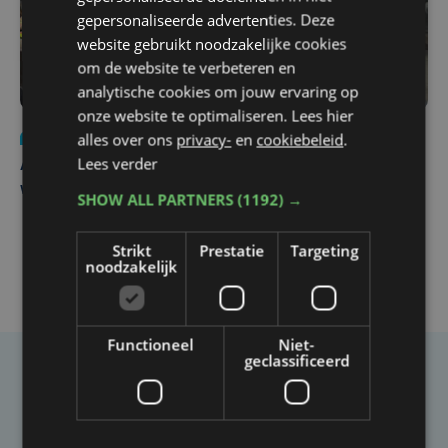
gepersonaliseerde advertenties. Deze
website gebruikt noodzakelijke cookies
om de website te verbeteren en
analytische cookies om jouw ervaring op
onze website te optimaliseren. Lees hier
alles over ons
privacy-
en
cookiebeleid
.
Nieuws
do 30 juli | 12:57
Lees verder
Autobestuurster rijdt na foutief manoeuvre tegen
winkelgevel in Ieper
SHOW ALL PARTNERS
(1192) →
Strikt
Prestatie
Targeting
noodzakelijk
Functioneel
Niet-
geclassificeerd
Taalfout opgemerkt?
Heb je een taal- of schrijffout opgemerkt in dit
artikel?