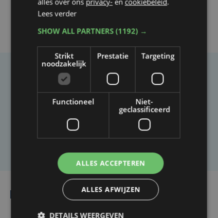
alles over ons
privacy-
en
cookiebeleid
.
Lees verder
SHOW ALL PARTNERS
(1192) →
Strikt
Prestatie
Targeting
noodzakelijk
Taalfout opgemerkt?
Heb je een taal- of schrijffout opgemerkt in dit
Functioneel
Niet-
artikel?
geclassificeerd
Laat het ons weten
ALLES ACCEPTEREN
ALLES AFWIJZEN
Lees ook
DETAILS WEERGEVEN