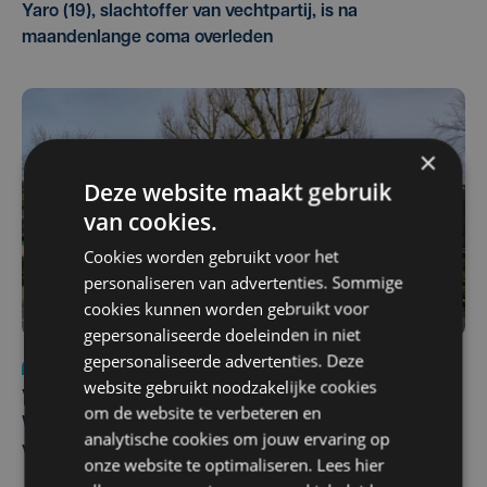
Yaro (19), slachtoffer van vechtpartij, is na
maandenlange coma overleden
×
Deze website maakt gebruik
van cookies.
Cookies worden gebruikt voor het
personaliseren van advertenties. Sommige
cookies kunnen worden gebruikt voor
gepersonaliseerde doeleinden in niet
gepersonaliseerde advertenties. Deze
Nieuws
wo 5 augustus | 11:57
website gebruikt noodzakelijke cookies
Vier Oostendse gynaecologen versterken dienst in AZ
om de website te verbeteren en
West, dat ook een nieuwe voltijdse gynaecoloog
analytische cookies om jouw ervaring op
verwelkomt
onze website te optimaliseren. Lees hier