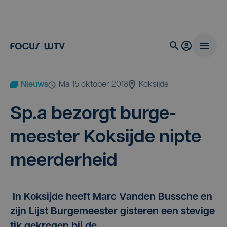
Nieuws
ma 15 oktober 2018
Koksijde
Sp.a bezorgt bur­ge­
mees­ter Koksij­de nip­te
meerderheid
In Koksijde heeft Marc Vanden Bussche en
zijn Lijst Burgemeester gisteren een stevige
tik gekregen bij de