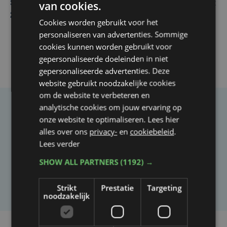
van cookies.
Spaanse aanvaller zet handtekening onder contract tot
2031 bij Club Brugge
Cookies worden gebruikt voor het
personaliseren van advertenties. Sommige
cookies kunnen worden gebruikt voor
gepersonaliseerde doeleinden in niet
gepersonaliseerde advertenties. Deze
website gebruikt noodzakelijke cookies
om de website te verbeteren en
analytische cookies om jouw ervaring op
Taalfout opgemerkt?
onze website te optimaliseren. Lees hier
alles over ons
privacy-
en
cookiebeleid
.
Heb je een taal- of schrijffout opgemerkt in dit
Lees verder
artikel?
SHOW ALL PARTNERS
(1192) →
Laat het ons weten
Strikt
Prestatie
Targeting
noodzakelijk