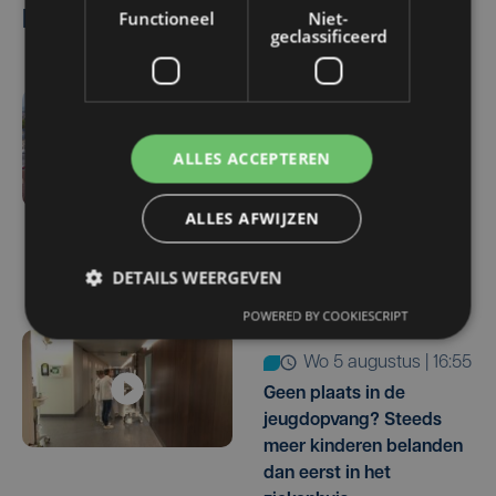
Functioneel
Niet-
Lees ook
geclassificeerd
do 6 augustus | 16:44
Veurne moet zo'n twee
ALLES ACCEPTEREN
miljoen euro aan
onrechtmatig
ALLES AFWIJZEN
gerecupereerde BTW
terugbetalen
DETAILS WEERGEVEN
POWERED BY COOKIESCRIPT
wo 5 augustus | 16:55
Geen plaats in de
jeugdopvang? Steeds
meer kinderen belanden
dan eerst in het