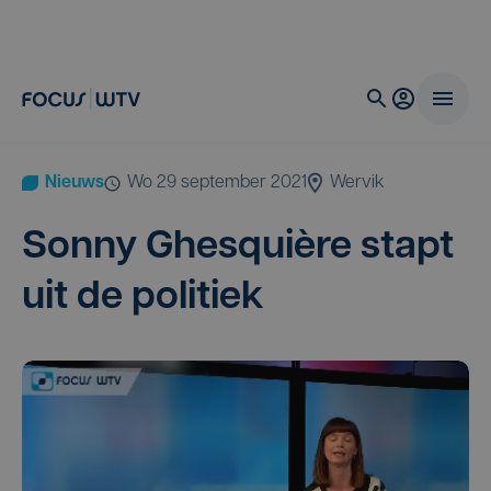
Nieuws
wo 29 september 2021
Wervik
Son­ny Ghesqui­è­re stapt
uit de politiek