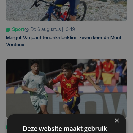
Sport
do 6 augustus | 10:49
Margot Vanpachtenbeke beklimt zeven keer de Mont
Ventoux
×
Deze website maakt gebruik
Sport
za 8 augustus | 12:42