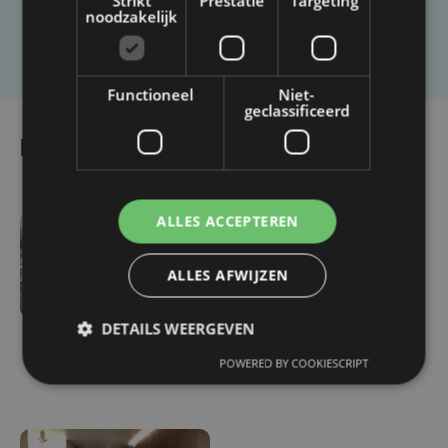
Strikt
Prestatie
Targeting
noodzakelijk
Laat het ons weten
Functioneel
Niet-
geclassificeerd
Lees ook
ALLES ACCEPTEREN
do 6 augustus | 16:44
Veurne moet zo'n twee
ALLES AFWIJZEN
miljoen euro aan
onrechtmatig
DETAILS WEERGEVEN
gerecupereerde BTW
POWERED BY COOKIESCRIPT
terugbetalen