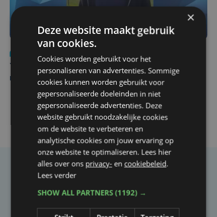
×
Deze website maakt gebruik
van cookies.
Nieuws
do 6 augustus | 21:30
Cookies worden gebruikt voor het
Yaro (19), slachtoffer van vechtpartij, is na
personaliseren van advertenties. Sommige
maandenlange coma overleden
cookies kunnen worden gebruikt voor
gepersonaliseerde doeleinden in niet
gepersonaliseerde advertenties. Deze
website gebruikt noodzakelijke cookies
om de website te verbeteren en
analytische cookies om jouw ervaring op
onze website te optimaliseren. Lees hier
alles over ons
privacy-
en
cookiebeleid
.
Taalfout opgemerkt?
Lees verder
Heb je een taal- of schrijffout opgemerkt in dit
SHOW ALL PARTNERS
(1192) →
artikel?