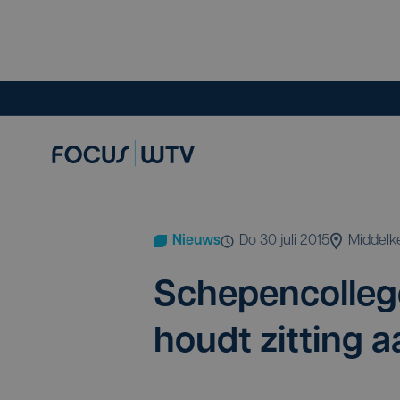
Nieuws
do 30 juli 2015
Middelk
Sche­pen­col­le
houdt zit­ting 