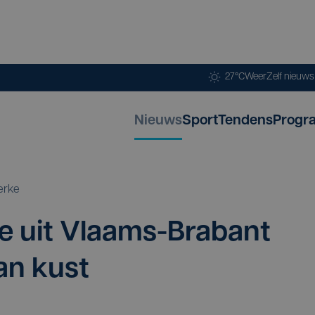
27°C
Weer
Zelf nieuw
Nieuws
Sport
Tendens
Progr
erke
­ge uit Vlaams-Bra­bant
aan kust