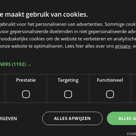
e maakt gebruik van cookies.
ebruikt voor het personaliseren van advertenties. Sommige coo
oor gepersonaliseerde doeleinden in niet gepersonaliseerde adv
 noodzakelijke cookies om de website te verbeteren en analytisc
onze website te optimaliseren. Lees hier alles over ons
privacy-
e
TNERS
(1192) →
Prestatie
Targeting
Functioneel
Taalfout opgemerkt?
Heb je een taal- of schrijffout opgemerkt in dit artikel?
ERGEVEN
ALLES AFWIJZEN
ALLES 
Laat het ons weten
POWE