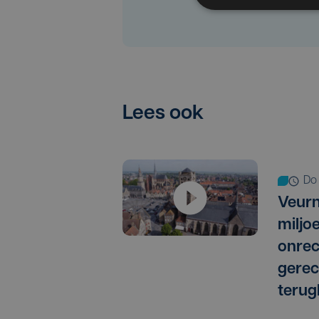
Lees ook
d
Veurn
miljo
onrec
gere
terug