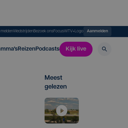
s melden
Wedstrijden
Bezoek ons
FocusWTV+
Logo
Aanmelden
amma's
Reizen
Podcasts
Kijk live
Meest
gelezen