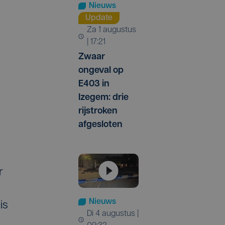
Nieuws
Update
za 1 augustus
| 17:21
Zwaar
ongeval op
E403 in
Izegem: drie
rijstroken
afgesloten
r
Nieuws
is
di 4 augustus |