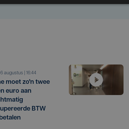
o 6 augustus | 16:44
e moet zo'n twee
en euro aan
htmatig
cupereerde BTW
betalen