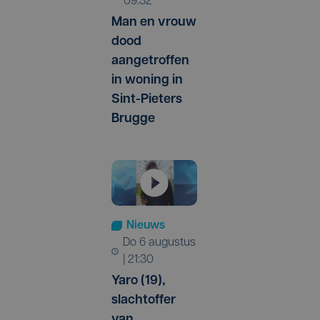
09:32
Man en vrouw
dood
aangetroffen
in woning in
Sint-Pieters
Brugge
Nieuws
do 6 augustus
| 21:30
Yaro (19),
slachtoffer
van