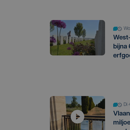
w
West-
bijna
erfgo
d
Vlaan
miljo