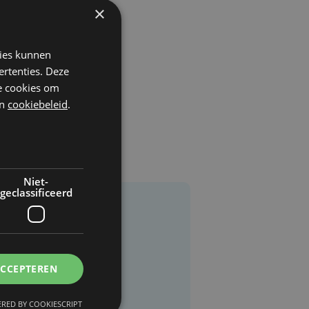
×
kies kunnen
ertenties. Deze
he cookies om
n
cookiebeleid
.
Niet-
geclassificeerd
ACCEPTEREN
RED BY COOKIESCRIPT