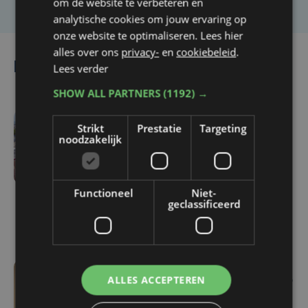
om de website te verbeteren en
analytische cookies om jouw ervaring op
onze website te optimaliseren. Lees hier
alles over ons
privacy-
en
cookiebeleid
.
Lees ook
Lees verder
SHOW ALL PARTNERS
(1192) →
Strikt
Prestatie
Targeting
do 6 augustus | 16:44
noodzakelijk
Veurne moet zo'n twee
miljoen euro aan
onrechtmatig
Functioneel
Niet-
gerecupereerde BTW
geclassificeerd
terugbetalen
ALLES ACCEPTEREN
wo 5 augustus | 16:55
Geen plaats in de