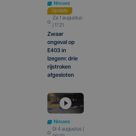
Nieuws
Update
za 1 augustus
| 17:21
Zwaar
ongeval op
E403 in
Izegem: drie
rijstroken
afgesloten
Nieuws
di 4 augustus |