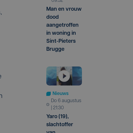
09:32
Man en vrouw
,
dood
aangetroffen
in woning in
Sint-Pieters
Brugge
e
Nieuws
n
do 6 augustus
| 21:30
Yaro (19),
slachtoffer
van