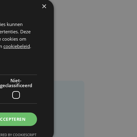
×
kies kunnen
ertenties. Deze
he cookies om
n
cookiebeleid
.
Niet-
geclassificeerd
ACCEPTEREN
RED BY COOKIESCRIPT