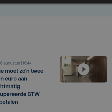
o 6 augustus | 16:44
e moet zo'n twee
en euro aan
htmatig
cupereerde BTW
betalen