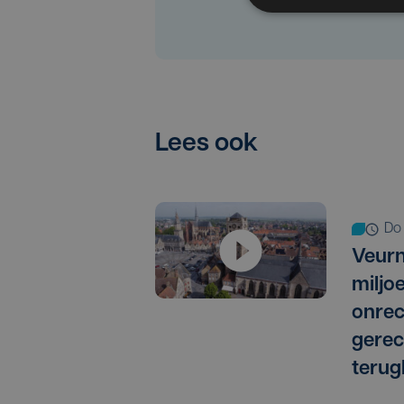
Lees ook
d
Veurn
miljo
onrec
gere
terug