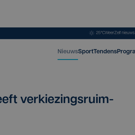
25°C
Weer
Zelf nieuw
Nieuws
Sport
Tendens
Progr
geeft ver­kie­zings­ruim­