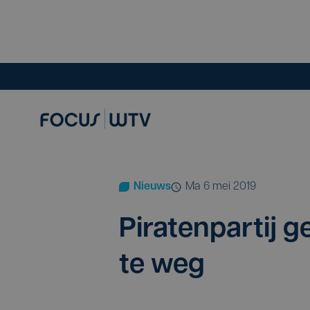
Nieuws
ma 6 mei 2019
Pira­ten­par­tij 
te weg