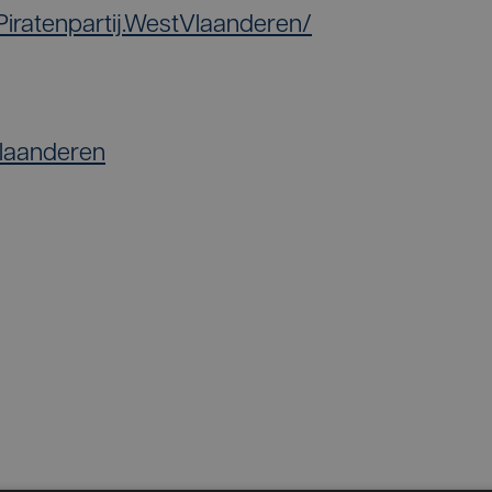
iratenpartij.WestVlaanderen/
Vlaanderen