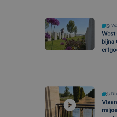
w
West-
bijna
erfgo
d
Vlaan
miljo