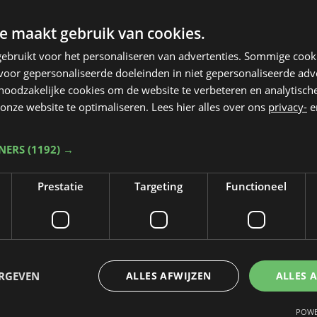
e maakt gebruik van cookies.
ebruikt voor het personaliseren van advertenties. Sommige coo
oor gepersonaliseerde doeleinden in niet gepersonaliseerde adv
 noodzakelijke cookies om de website te verbeteren en analytisc
onze website te optimaliseren. Lees hier alles over ons
privacy-
e
TNERS
(1192) →
Prestatie
Targeting
Functioneel
Taalfout opgemerkt?
Heb je een taal- of schrijffout opgemerkt in dit artikel?
ERGEVEN
ALLES AFWIJZEN
ALLES 
Laat het ons weten
POWE