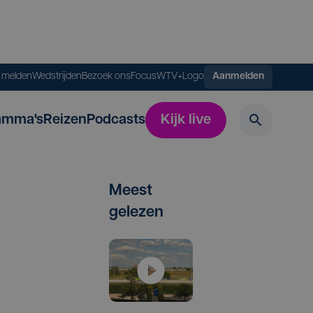
s melden
Wedstrijden
Bezoek ons
FocusWTV+
Logo
Aanmelden
amma's
Reizen
Podcasts
Kijk live
Meest
gelezen