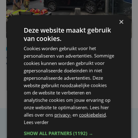
×
Deze website maakt gebruik
van cookies.
Cookies worden gebruikt voor het
Nieuws
do 30 juli | 12:57
personaliseren van advertenties. Sommige
Autobestuurster rijdt na foutief manoeuvre tegen
cookies kunnen worden gebruikt voor
winkelgevel in Ieper
gepersonaliseerde doeleinden in niet
gepersonaliseerde advertenties. Deze
website gebruikt noodzakelijke cookies
om de website te verbeteren en
analytische cookies om jouw ervaring op
onze website te optimaliseren. Lees hier
alles over ons
privacy-
en
cookiebeleid
.
Lees verder
Taalfout opgemerkt?
SHOW ALL PARTNERS
(1192) →
Heb je een taal- of schrijffout opgemerkt in dit