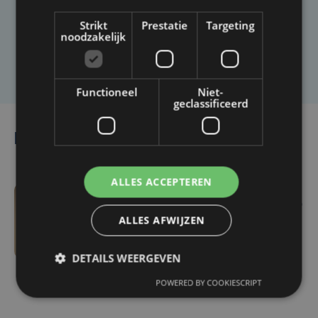
artikel?
Strikt
Prestatie
Targeting
noodzakelijk
Laat het ons weten
Functioneel
Niet-
geclassificeerd
Lees ook
ALLES ACCEPTEREN
wo 5 augustus | 16:55
ALLES AFWIJZEN
Geen plaats in de
jeugdopvang? Steeds
DETAILS WEERGEVEN
meer kinderen belanden
dan eerst in het
POWERED BY COOKIESCRIPT
ziekenhuis