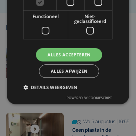
Functioneel
Niet-
geclassificeerd
Lees ook
ALLES ACCEPTEREN
do 6 augustus | 16:44
Veurne moet zo'n twee
ALLES AFWIJZEN
miljoen euro aan
onrechtmatig
gerecupereerde BTW
DETAILS WEERGEVEN
terugbetalen
POWERED BY COOKIESCRIPT
wo 5 augustus | 16:55
Geen plaats in de