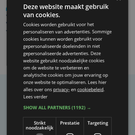
Deze website maakt gebruik
Nieuws
wo 5 augustus | 11:57
van cookies.
Vier Oostendse gynaecologen versterken dienst in AZ
Cookies worden gebruikt voor het
West, dat ook een nieuwe voltijdse gynaecoloog
personaliseren van advertenties. Sommige
verwelkomt
cookies kunnen worden gebruikt voor
gepersonaliseerde doeleinden in niet
gepersonaliseerde advertenties. Deze
website gebruikt noodzakelijke cookies
om de website te verbeteren en
analytische cookies om jouw ervaring op
onze website te optimaliseren. Lees hier
alles over ons
privacy-
en
cookiebeleid
.
Taalfout opgemerkt?
Lees verder
Heb je een taal- of schrijffout opgemerkt in dit
SHOW ALL PARTNERS
(1192) →
artikel?
Strikt
Prestatie
Targeting
noodzakelijk
Laat het ons weten