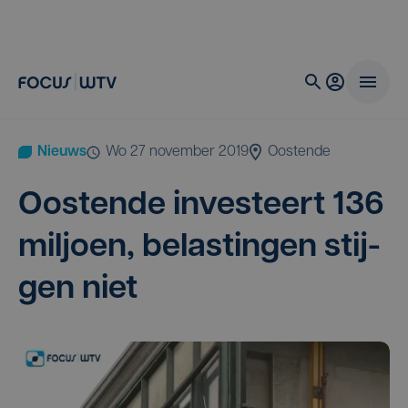
Nieuws
wo 27 november 2019
Oostende
Oos­ten­de inves­teert
136
mil­joen, belas­tin­gen stij­
gen niet