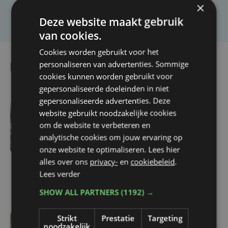
×
Laat het ons weten
Deze website maakt gebruik
van cookies.
Cookies worden gebruikt voor het
personaliseren van advertenties. Sommige
Lees ook
cookies kunnen worden gebruikt voor
gepersonaliseerde doeleinden in niet
gepersonaliseerde advertenties. Deze
website gebruikt noodzakelijke cookies
do 6 augustus | 16:44
om de website te verbeteren en
Veurne moet zo'n twee
analytische cookies om jouw ervaring op
miljoen euro aan
onze website te optimaliseren. Lees hier
onrechtmatig
alles over ons
privacy-
en
cookiebeleid
.
gerecupereerde BTW
Lees verder
terugbetalen
SHOW ALL PARTNERS
(1192) →
Strikt
Prestatie
Targeting
noodzakelijk
wo 5 augustus | 16:55