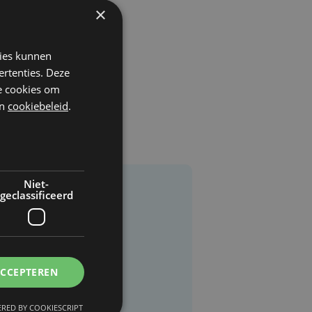
×
kies kunnen
ertenties. Deze
he cookies om
n
cookiebeleid
.
Niet-
geclassificeerd
ACCEPTEREN
RED BY COOKIESCRIPT