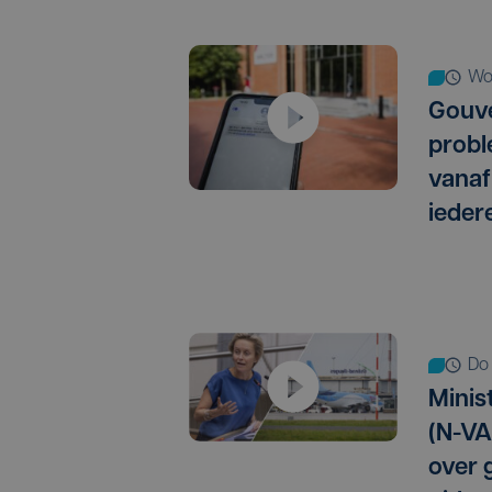
w
Gouve
probl
vanaf
ieder
do
Minis
(N-VA
over 