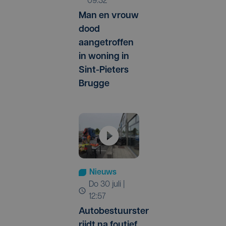
09:32
Man en vrouw
dood
aangetroffen
in woning in
Sint-Pieters
Brugge
Nieuws
do 30 juli |
12:57
Autobestuurster
rijdt na foutief