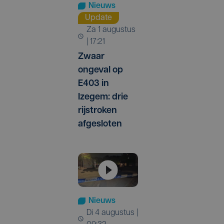
Nieuws
Update
za 1 augustus
| 17:21
Zwaar
ongeval op
E403 in
Izegem: drie
rijstroken
afgesloten
Nieuws
di 4 augustus |