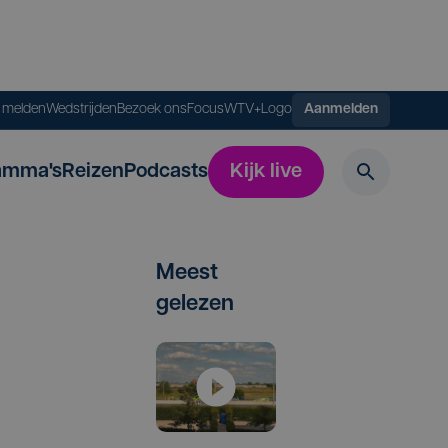
s melden
Wedstrijden
Bezoek ons
FocusWTV+
Logo
Aanmelden
amma's
Reizen
Podcasts
Kijk live
Meest
gelezen