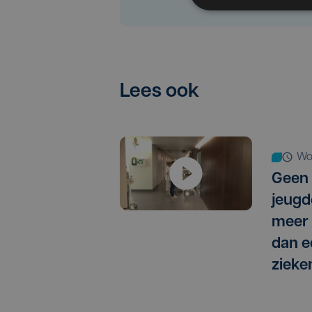
Lees ook
w
Geen 
jeugd
meer 
dan e
zieke