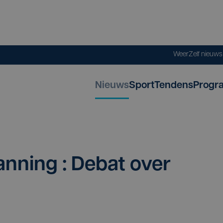
Weer
Zelf nieuw
Nieuws
Sport
Tendens
Progr
n­ning : Debat over