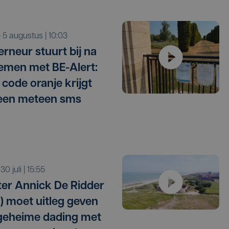
o 5 augustus | 10:03
rneur stuurt bij na
emen met BE-Alert:
 code oranje krijgt
een meteen sms
 30 juli | 15:55
ter Annick De Ridder
) moet uitleg geven
geheime dading met