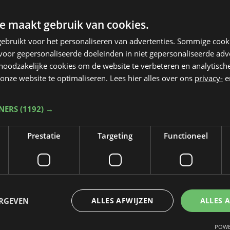
e maakt gebruik van cookies.
ebruikt voor het personaliseren van advertenties. Sommige coo
oor gepersonaliseerde doeleinden in niet gepersonaliseerde adv
 noodzakelijke cookies om de website te verbeteren en analytisc
onze website te optimaliseren. Lees hier alles over ons
privacy-
e
TNERS
(1192) →
Prestatie
Targeting
Functioneel
Taalfout opgemerkt?
Heb je een taal- of schrijffout opgemerkt in dit artikel?
ERGEVEN
ALLES AFWIJZEN
ALLES 
Laat het ons weten
POWE