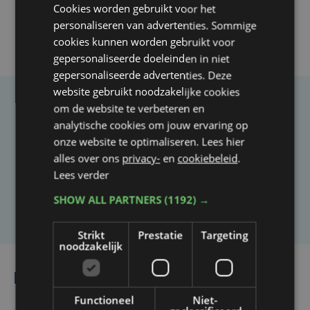
Cookies worden gebruikt voor het
personaliseren van advertenties. Sommige
cookies kunnen worden gebruikt voor
gepersonaliseerde doeleinden in niet
gepersonaliseerde advertenties. Deze
website gebruikt noodzakelijke cookies
om de website te verbeteren en
Taalfout opgemerkt?
analytische cookies om jouw ervaring op
Heb je een taal- of schrijffout opgemerkt in dit
onze website te optimaliseren. Lees hier
artikel?
alles over ons
privacy-
en
cookiebeleid
.
Lees verder
SHOW ALL PARTNERS
(1192) →
Laat het ons weten
Strikt
Prestatie
Targeting
noodzakelijk
Lees ook
Functioneel
Niet-