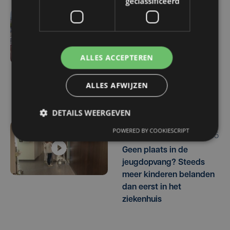
geclassificeerd
do 6 augustus | 16:44
Veurne moet zo'n twee
miljoen euro aan
ALLES ACCEPTEREN
onrechtmatig
gerecupereerde BTW
ALLES AFWIJZEN
terugbetalen
DETAILS WEERGEVEN
POWERED BY COOKIESCRIPT
wo 5 augustus | 16:55
Geen plaats in de
jeugdopvang? Steeds
meer kinderen belanden
dan eerst in het
ziekenhuis