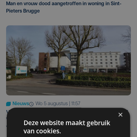
Man en vrouw dood aangetroffen in woning in Sint-
Pieters Brugge
Nieuws
wo 5 augustus | 11:57
×
Vier Oostendse gynaecologen versterken dienst in AZ
West, dat ook een nieuwe voltijdse gynaecoloog
Deze website maakt gebruik
verwelkomt
van cookies.