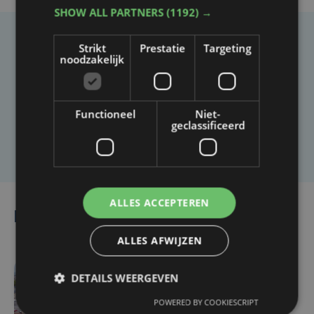
SHOW ALL PARTNERS
(1192) →
Strikt
Prestatie
Targeting
Taalfout opgemerkt?
noodzakelijk
Heb je een taal- of schrijffout opgemerkt in dit
artikel?
Functioneel
Niet-
geclassificeerd
Laat het ons weten
ALLES ACCEPTEREN
Lees ook
ALLES AFWIJZEN
DETAILS WEERGEVEN
do 6 augustus | 16:44
Veurne moet zo'n twee
POWERED BY COOKIESCRIPT