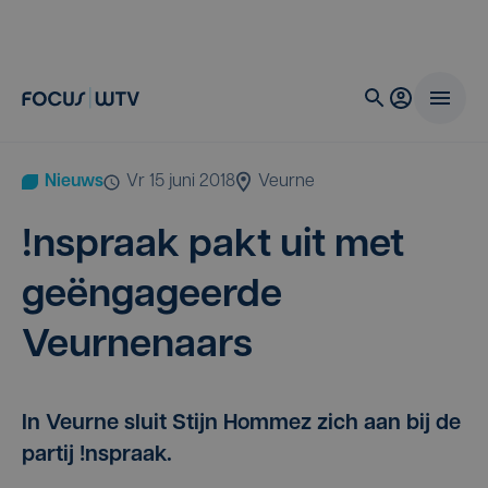
Nieuws
vr 15 juni 2018
Veurne
!nspraak pakt uit met
geën­ga­geer­de
Veurnenaars
In Veurne sluit Stijn Hommez zich aan bij de
partij !nspraak.