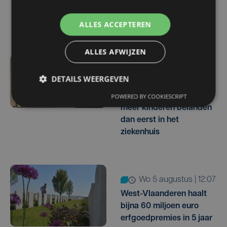
gerecupereerde BTW
terugbetalen
ALLES ACCEPTEREN
ALLES AFWIJZEN
wo 5 augustus | 16:55
DETAILS WEERGEVEN
Geen plaats in de
jeugdopvang? Steeds
POWERED BY COOKIESCRIPT
meer kinderen belanden
dan eerst in het
ziekenhuis
wo 5 augustus | 12:07
West-Vlaanderen haalt
bijna 60 miljoen euro
erfgoedpremies in 5 jaar