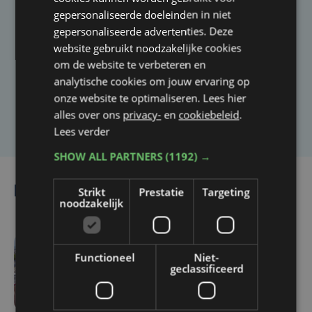
gepersonaliseerde doeleinden in niet
Taalfout opgemerkt?
gepersonaliseerde advertenties. Deze
website gebruikt noodzakelijke cookies
Heb je een taal- of schrijffout opgemerkt in dit
om de website te verbeteren en
artikel?
analytische cookies om jouw ervaring op
onze website te optimaliseren. Lees hier
Laat het ons weten
alles over ons
privacy-
en
cookiebeleid
.
Lees verder
SHOW ALL PARTNERS
(1192) →
Lees ook
Strikt
Prestatie
Targeting
noodzakelijk
Functioneel
Niet-
do 6 augustus | 16:44
geclassificeerd
Veurne moet zo'n twee
miljoen euro aan
onrechtmatig