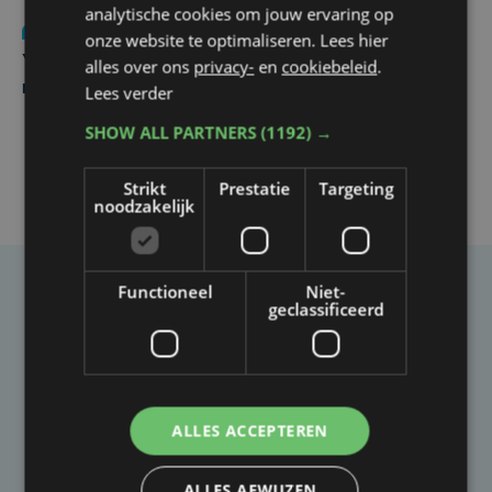
analytische cookies om jouw ervaring op
Nieuws
do 6 augustus | 21:30
onze website te optimaliseren. Lees hier
Yaro (19), slachtoffer van vechtpartij, is na
alles over ons
privacy-
en
cookiebeleid
.
maandenlange coma overleden
Lees verder
SHOW ALL PARTNERS
(1192) →
Strikt
Prestatie
Targeting
noodzakelijk
Functioneel
Niet-
Taalfout opgemerkt?
geclassificeerd
Heb je een taal- of schrijffout opgemerkt in dit
artikel?
ALLES ACCEPTEREN
Laat het ons weten
ALLES AFWIJZEN