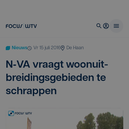
Nieuws
vr 15 juli 2016
De Haan
N‑
VA
vraagt woon­uit­
brei­dings­ge­bie­den te
schrappen