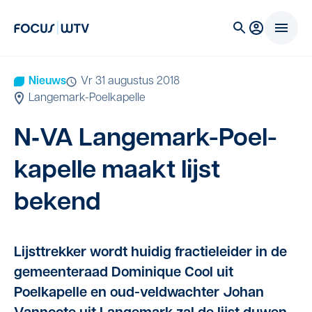
Nieuws
vr 31 augustus 2018
Langemark-Poelkapelle
N‑
VA
Lan­ge­mark-Poel­
ka­pel­le maakt lijst
bekend
Lijsttrekker wordt huidig fractieleider in de
gemeenteraad Dominique Cool uit
Poelkapelle en oud-veldwachter Johan