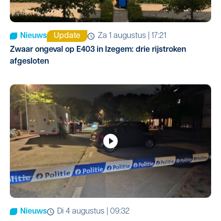
Nieuws
Update
za 1 augustus | 17:21
Zwaar ongeval op E403 in Izegem: drie rijstroken
afgesloten
Nieuws
di 4 augustus | 09:32