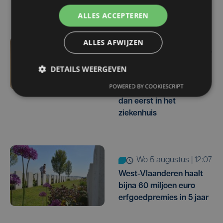
terugbetalen
ALLES ACCEPTEREN
ALLES AFWIJZEN
wo 5 augustus | 16:55
Geen plaats in de
DETAILS WEERGEVEN
jeugdopvang? Steeds
POWERED BY COOKIESCRIPT
meer kinderen belanden
dan eerst in het
ziekenhuis
wo 5 augustus | 12:07
West-Vlaanderen haalt
bijna 60 miljoen euro
erfgoedpremies in 5 jaar