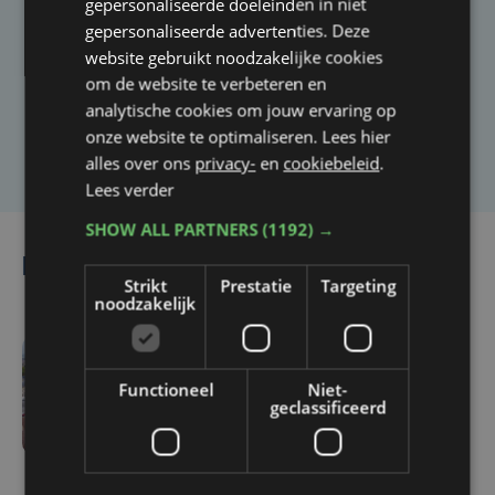
Taalfout opgemerkt?
gepersonaliseerde doeleinden in niet
gepersonaliseerde advertenties. Deze
Heb je een taal- of schrijffout opgemerkt in dit
website gebruikt noodzakelijke cookies
artikel?
om de website te verbeteren en
analytische cookies om jouw ervaring op
onze website te optimaliseren. Lees hier
Laat het ons weten
alles over ons
privacy-
en
cookiebeleid
.
Lees verder
SHOW ALL PARTNERS
(1192) →
Lees ook
Strikt
Prestatie
Targeting
noodzakelijk
do 6 augustus | 16:44
Functioneel
Niet-
Veurne moet zo'n twee
geclassificeerd
miljoen euro aan
onrechtmatig
gerecupereerde BTW