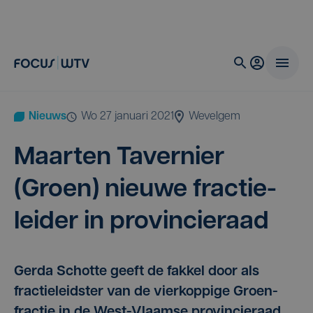
Nieuws
wo 27 januari 2021
Wevelgem
Maar­ten Taver­nier
(Groen) nieu­we frac­tie­
lei­der in provincieraad
Gerda Schotte geeft de fakkel door als
fractieleidster van de vierkoppige Groen-
fractie in de West-Vlaamse provincieraad.