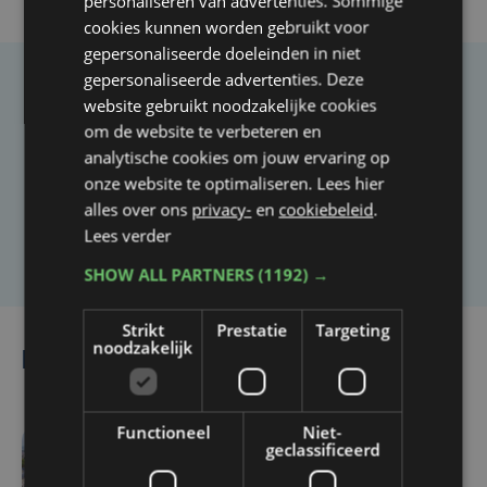
personaliseren van advertenties. Sommige
cookies kunnen worden gebruikt voor
gepersonaliseerde doeleinden in niet
gepersonaliseerde advertenties. Deze
Taalfout opgemerkt?
website gebruikt noodzakelijke cookies
om de website te verbeteren en
Heb je een taal- of schrijffout opgemerkt in dit
analytische cookies om jouw ervaring op
artikel?
onze website te optimaliseren. Lees hier
alles over ons
privacy-
en
cookiebeleid
.
Lees verder
Laat het ons weten
SHOW ALL PARTNERS
(1192) →
Strikt
Prestatie
Targeting
noodzakelijk
Lees ook
Functioneel
Niet-
geclassificeerd
do 6 augustus | 16:44