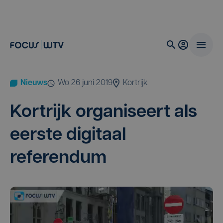
Nieuws
wo 26 juni 2019
Kortrijk
Kort­rijk orga­ni­seert als
eer­ste digi­taal
referendum