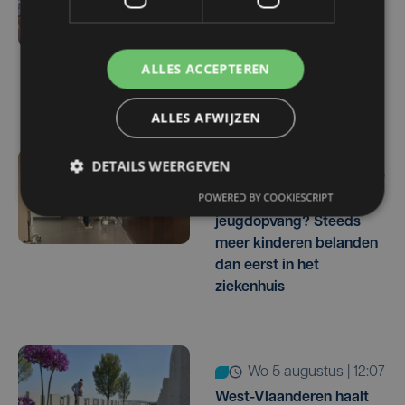
Veurne moet zo'n twee
miljoen euro aan
onrechtmatig
ALLES ACCEPTEREN
gerecupereerde BTW
terugbetalen
ALLES AFWIJZEN
DETAILS WEERGEVEN
wo 5 augustus | 16:55
POWERED BY COOKIESCRIPT
Geen plaats in de
jeugdopvang? Steeds
meer kinderen belanden
dan eerst in het
ziekenhuis
wo 5 augustus | 12:07
West-Vlaanderen haalt