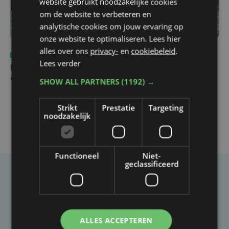
website gebruikt noodzakelijke cookies
om de website te verbeteren en
analytische cookies om jouw ervaring op
onze website te optimaliseren. Lees hier
alles over ons
privacy-
en
cookiebeleid
.
Sport
do 6 augustus | 10:49
Lees verder
Margot Vanpachtenbeke beklimt zeven keer de Mont
SHOW ALL PARTNERS
(1192) →
Ventoux
Strikt
Prestatie
Targeting
noodzakelijk
Functioneel
Niet-
geclassificeerd
Taalfout opgemerkt?
Heb je een taal- of schrijffout opgemerkt in dit
artikel?
ALLES ACCEPTEREN