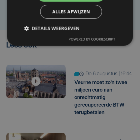
Laat het ons weten
ALLES AFWIJZEN
DETAILS WEERGEVEN
POWERED BY COOKIESCRIPT
Lees ook
do 6 augustus | 16:44
Veurne moet zo'n twee
miljoen euro aan
onrechtmatig
gerecupereerde BTW
terugbetalen