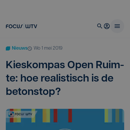
Nieuws
wo 1 mei 2019
Kies­kom­pas Open Ruim­
te: hoe rea­lis­tisch is de
betonstop?