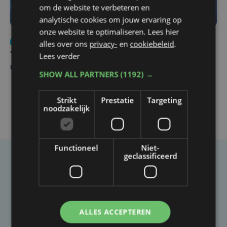
om de website te verbeteren en
analytische cookies om jouw ervaring op
onze website te optimaliseren. Lees hier
Nieuws
do 6 augustus | 21:30
alles over ons
privacy-
en
cookiebeleid
.
Lees verder
Yaro (19), slachtoffer van vechtpartij, is na
maandenlange coma overleden
SHOW ALL PARTNERS
(1192) →
Strikt
Prestatie
Targeting
noodzakelijk
Functioneel
Niet-
geclassificeerd
Taalfout opgemerkt?
Heb je een taal- of schrijffout opgemerkt in dit
artikel?
ALLES ACCEPTEREN