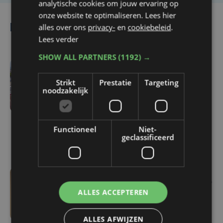
analytische cookies om jouw ervaring op
onze website te optimaliseren. Lees hier
alles over ons
privacy-
en
cookiebeleid
.
Lees ook
Lees verder
SHOW ALL PARTNERS
(1192) →
do 6 augustus | 16:44
Strikt
Prestatie
Targeting
Veurne moet zo'n twee
noodzakelijk
miljoen euro aan
onrechtmatig
gerecupereerde BTW
Functioneel
Niet-
terugbetalen
geclassificeerd
wo 5 augustus | 16:55
ALLES ACCEPTEREN
Geen plaats in de
jeugdopvang? Steeds
ALLES AFWIJZEN
meer kinderen belanden