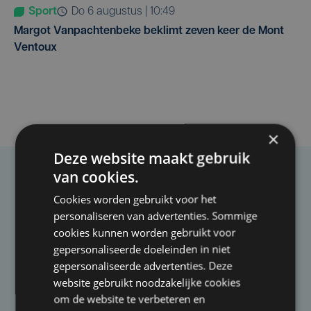
Sport
do 6 augustus | 10:49
Margot Vanpachtenbeke beklimt zeven keer de Mont
Ventoux
×
Deze website maakt gebruik
van cookies.
Taalfout opgemerkt?
Cookies worden gebruikt voor het
Heb je een taal- of schrijffout opgemerkt in dit
personaliseren van advertenties. Sommige
artikel?
cookies kunnen worden gebruikt voor
gepersonaliseerde doeleinden in niet
gepersonaliseerde advertenties. Deze
Laat het ons weten
website gebruikt noodzakelijke cookies
om de website te verbeteren en